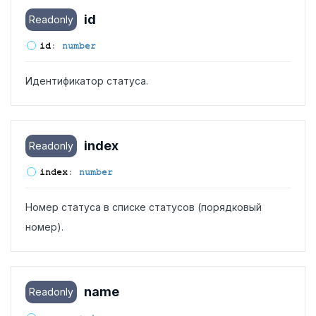
id
Readonly
id
:
number
Идентификатор статуса.
index
Readonly
index
:
number
Номер статуса в списке статусов (порядковый
номер).
name
Readonly