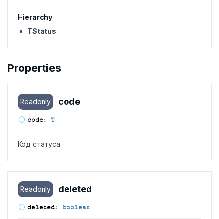
Hierarchy
TStatus
Properties
code
Readonly
code
:
T
Код статуса.
deleted
Readonly
deleted
:
boolean