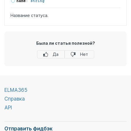
name
:
string
Название статуса.
Была ли статья полезной?
Да
Нет
ELMA365
Справка
API
Отправить фидбэк