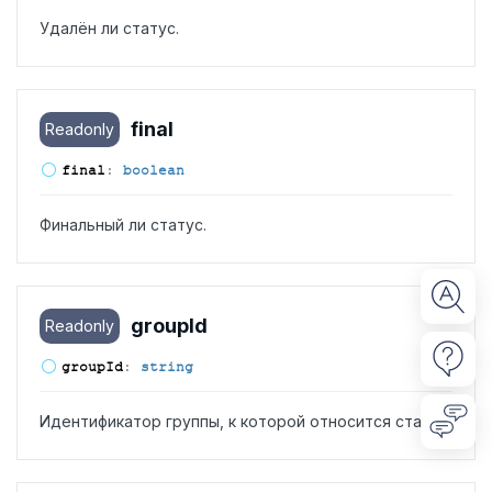
Удалён ли статус.
final
Readonly
final
:
boolean
Финальный ли статус.
group
Id
Readonly
group
Id
:
string
Идентификатор группы, к которой относится статус.