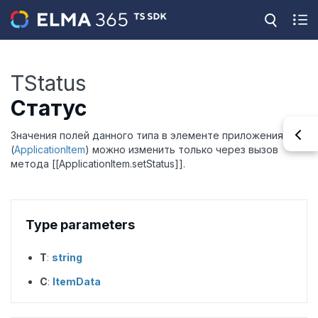
TStatus
Статус
Значения полей данного типа в элементе приложения
(
ApplicationItem
) можно изменить только через вызов
метода [[ApplicationItem.setStatus]].
Type parameters
T
:
string
C
:
ItemData