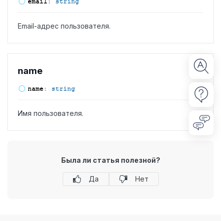
email
:
string
Email-адрес пользователя.
name
name
:
string
Имя пользователя.
Была ли статья полезной?
Да
Нет