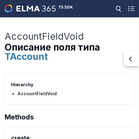
AccountFieldVoid
Описание поля типа
TAccount
Hierarchy
AccountFieldVoid
Methods
create