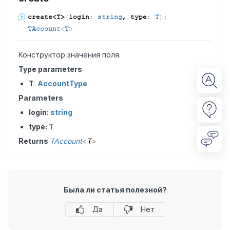
create<T>
(
login
:
string
, type
:
T
)
:
TAccount
<
T
>
Конструктор значения поля.
Type parameters
T
:
AccountType
Parameters
login:
string
type:
T
Returns
TAccount
<
T
>
Была ли статья полезной?
Да
Нет