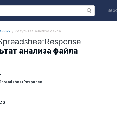
Верс
анных
Результат анализа файла
SpreadsheetResponse
ьтат анализа файла
y
SpreadsheetResponse
es