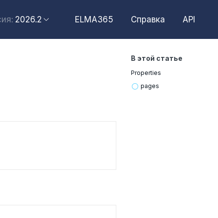
2026.6
2026.2
ELMA365
Справка
API
ия:
2026.4
2026.2
В этой статье
2025.10
Properties
2025.4
pages