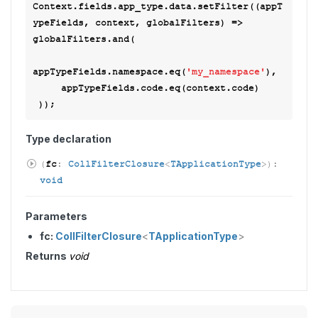
Context.fields.app_type.data.setFilter(
(
appT
ypeFields, context, globalFilters
) =>
globalFilters.and(

appTypeFields.namespace.eq(
'my_namespace'
),

     appTypeFields.code.eq(context.code)

Type declaration
(
fc
:
CollFilterClosure
<
TApplicationType
>
)
:
void
Parameters
fc:
CollFilterClosure
<
TApplicationType
>
Returns
void