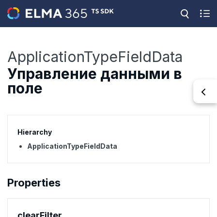
ApplicationTypeFieldData
Управление данными в
поле
Hierarchy
ApplicationTypeFieldData
Properties
clear
Filter