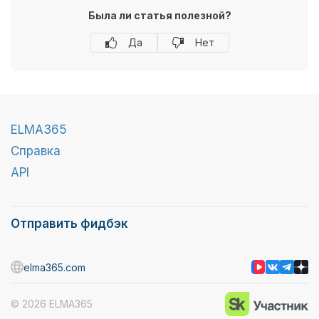
Была ли статья полезной?
Да
Нет
ELMA365
Справка
API
Отправить фидбэк
elma365.com
© 2026 ELMA365