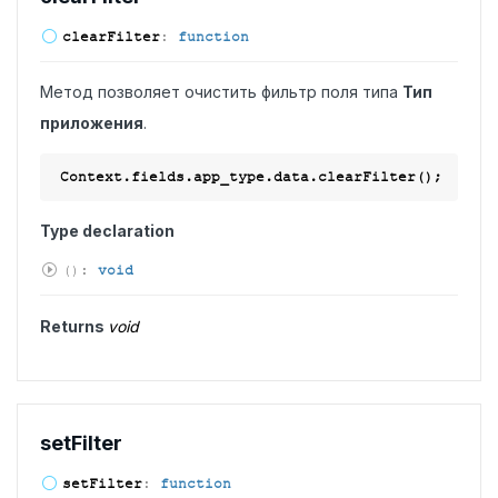
clear
Filter
:
function
Метод позволяет очистить фильтр поля типа
Тип
приложения
.
Type declaration
(
)
:
void
Returns
void
set
Filter
set
Filter
:
function