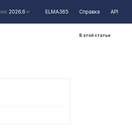
2026.6
ELMA365
Справка
API
ия:
2026.6
В этой статье
2026.4
2026.2
2025.10
2025.4