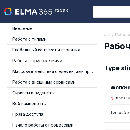
Введение
API
Рабочи
Работа с типами
Рабоч
Глобальный контекст и изоляция
Работа с приложениями
Type ali
Массовые действия с элементами приложения
Работа с внешними сервисами
Work
Sc
Скрипты в виджетах
Work
Sc
Веб компоненты
Тип рабо
Права доступа
Начало работы с процессами