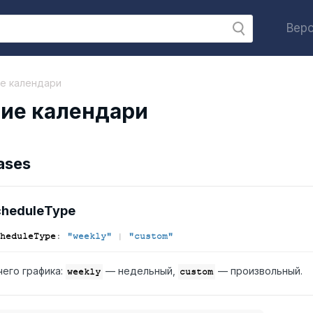
Верс
е календари
ие календари
ases
hedule
Type
hedule
Type
:
"weekly"
|
"custom"
чего графика:
— недельный,
— произвольный.
weekly
custom