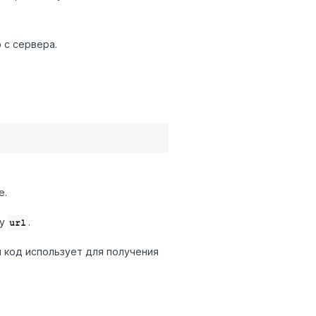
 с сервера.
е.
су
.
url
 код использует для получения