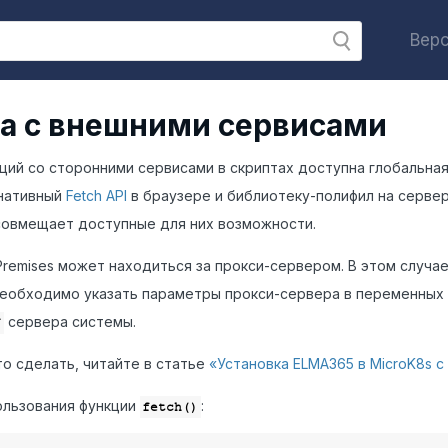
Верс
а с внешними сервисами
ций со сторонними сервисами в скриптах доступна глобальна
 нативный
Fetch API
в браузере и библиотеку-полифил на сервер
овмещает доступные для них возможности.
remises может находиться за прокси-сервером. В этом случа
еобходимо указать параметры прокси-сервера в переменных
сервера системы.
Y
то сделать, читайте в статье
«Установка ELMA365 в MicroK8s с
ользования функции
:
fetch()