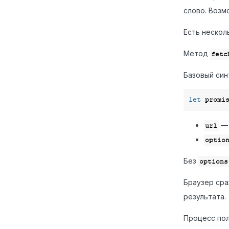
слово. Возм
Есть нескол
Метод
fetc
Базовый син
let
— 
url
optio
Без
options
Браузер сра
результата.
Процесс пол