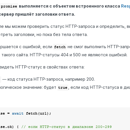
,
выполняется с объектом встроенного класса
Res
promise
сервер пришлёт заголовки ответа.
пе мы можем проверить статус HTTP-запроса и определить, вы
треть заголовки, но пока без тела ответа.
ршается с ошибкой, если
не смог выполнить HTTP-запр
fetch
т такого сайта. HTTP-статусы 404 и 500 не являются ошибкой.
идеть HTTP-статус в свойствах ответа:
— код статуса HTTP-запроса, например 200.
s
огическое значение: будет
, если код HTTP-статуса в ди
true
nse = 
await
 fetch(url);

nse.ok) { 
// если HTTP-статус в диапазоне 200-299