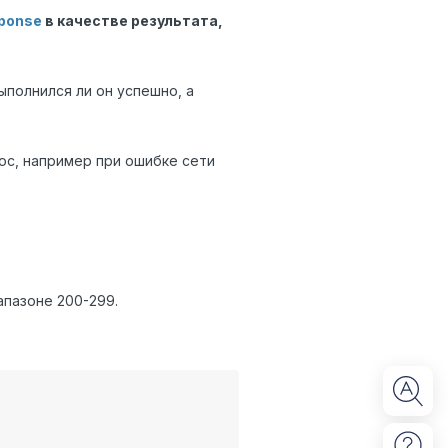
ponse
в качестве результата,
полнился ли он успешно, а
ос, например при ошибке сети
апазоне 200-299.