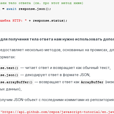
чаем тело ответа (см. про этот метод ниже)
n = 
await
 response.json();

Ошибка HTTP: "
 + response.status);

 для получения тела ответа нам нужно использовать доп
едоставляет несколько методов, основанных на промисах, для
орматах:
— читает ответ и возвращает как обычный текст,
nse.text()
— декодирует ответ в формате JSON,
nse.json()
— возвращает ответ как
(низ
nse.arrayBuffer()
ArrayBuffer
ых данных),
олучим JSON-объект с последними коммитами из репозитория н
 
'https://api.github.com/repos/javascript-tutorial/en.ja