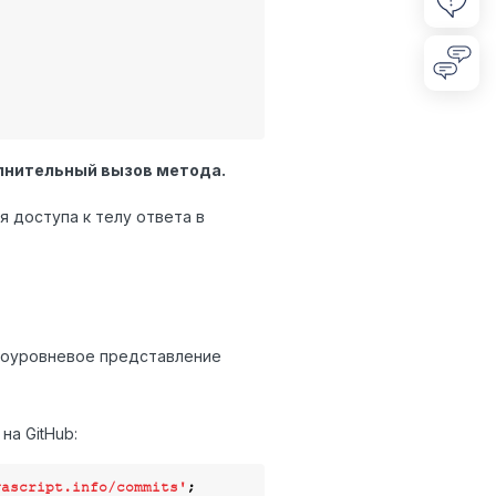
олнительный вызов метода.
 доступа к телу ответа в
коуровневое представление
а GitHub:
vascript.info/commits'