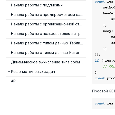
const
 res
Начало работы с подписями
metho
heade
Начало работы с предпросмотром файлов
A
Начало работы с организационной структурой
    },

body
:
Начало работы с пользователями и группами
n
Начало работы с типом данных Таблица
c
    })

Начало работы с типом данных Категория
if
 (!res.o
Динамическое вычисление типа события
// Об
Решение типовых задач
const
 pro
API
Простой GET
const
 res