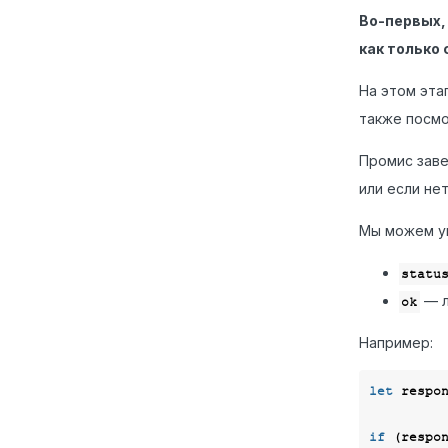
Во-первых
как только 
На этом эта
также посмо
Промис заве
или если не
Мы можем ув
statu
— л
ok
Например:
let
 respo
if
 (respo