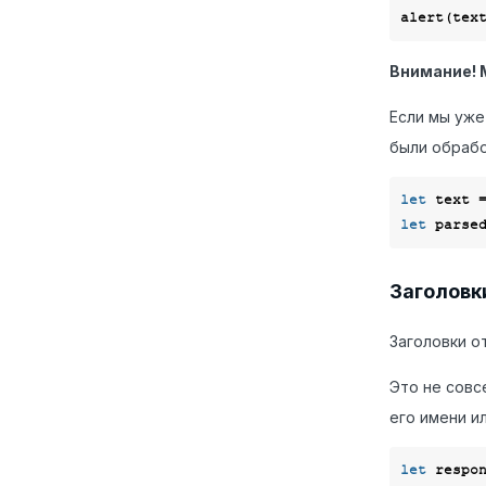
alert(tex
Внимание! 
Если мы уже
были обрабо
let
 text 
let
 parse
Заголовк
Заголовки о
Это не сов
его имени и
let
 respo