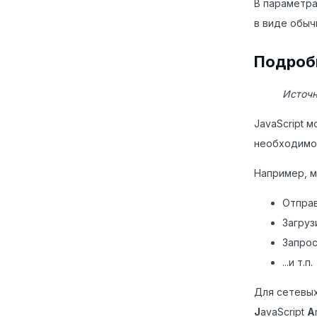
В параметр
в виде обыч
Подробн
Источн
JavaScript 
необходимо
Например, м
Отправ
Загруз
Запрос
...и т.п.
Для сетевых
J
avaScript
A