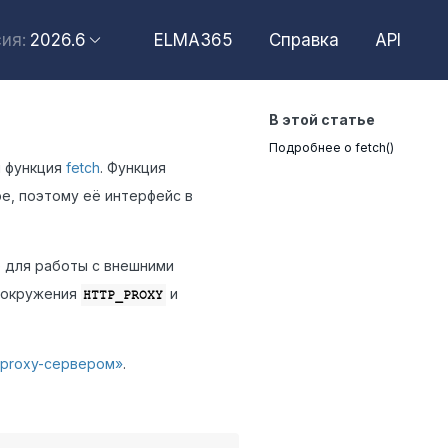
2026.6
ELMA365
Справка
API
ия:
2026.6
В этой статье
2026.4
Подробнее о fetch()
2026.2
я функция
fetch
. Функция
е, поэтому её интерфейс в
2025.10
2025.4
е для работы с внешними
 окружения
и
HTTP_PROXY
 proxy-сервером»
.