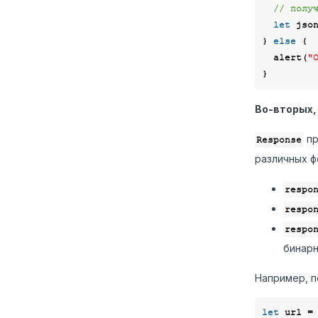
// полу
let
 jso
} 
else
 {

  alert(
"
Во-вторых,
пр
Response
различных ф
respo
respo
respo
бинарн
Например, п
let
 url =