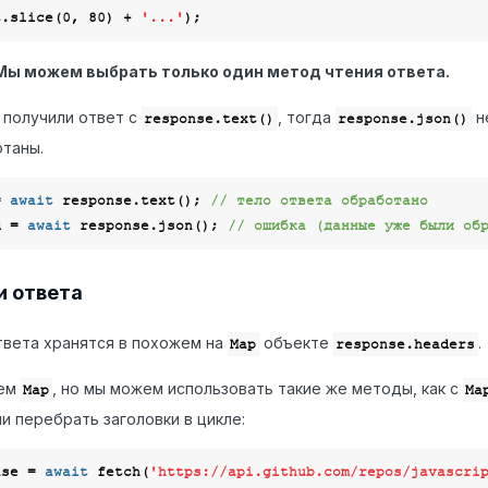
t.slice(
0
, 
80
) + 
'...'
Мы можем выбрать только один метод чтения ответа.
 получили ответ с
, тогда
н
response.text()
response.json()
таны.
= 
await
 response.text(); 
// тело ответа обработано
d = 
await
 response.json(); 
// ошибка (данные уже были об
и ответа
твета хранятся в похожем на
объекте
.
Map
response.headers
сем
, но мы можем использовать такие же методы, как с
Map
Ma
ли перебрать заголовки в цикле:
nse = 
await
 fetch(
'https://api.github.com/repos/javascri