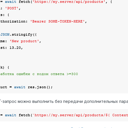
 = 
await
 fetch(
'https://my.server/api/products'
, {

d
: 
'POST'
,

rs
: {

uthorization
: 
'Bearer SOME-TOKEN-HERE'
,

 
JSON
.stringify({

ame
: 
'New product'
,

ost
: 
13.20
,

k) {

работка ошибки с кодом ответа >=300
duct = 
await
-запрос можно выполнить без передачи дополнительных пар
 = 
await
 fetch(
`https://my.server/api/products/
${ Contex