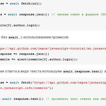
nse = 
await
 fetch(url);

ts = 
await
 response.json(); 
// читаем ответ в формате JS
mits[
0
е без
, с использованием промисов:
await
tps://api.github.com/repos/javascript-tutorial/en.javasc
esponse
 =>
 response.json())

ommits
 =>
 alert(commits[
0
ия ответа в виде текста используем
в
await response.text()
nse = 
await
 fetch(
'https://api.github.com/repos/javascri
en.javascript.info/commits'
);

= 
await
 response.text(); 
// прочитать тело ответа как те