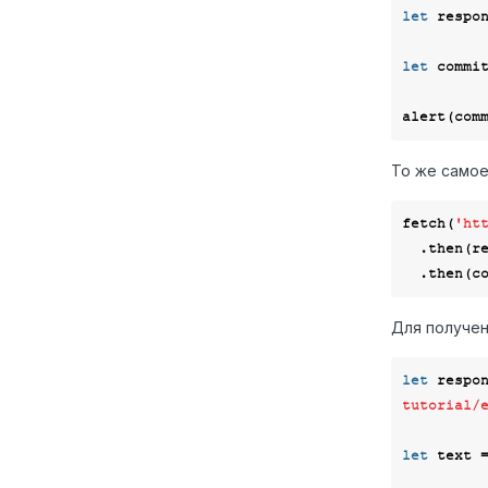
let
 respo
let
 commi
alert(com
То же само
fetch(
'ht
  .then(
r
  .then(
c
Для получен
let
 respo
tutorial/
let
 text 