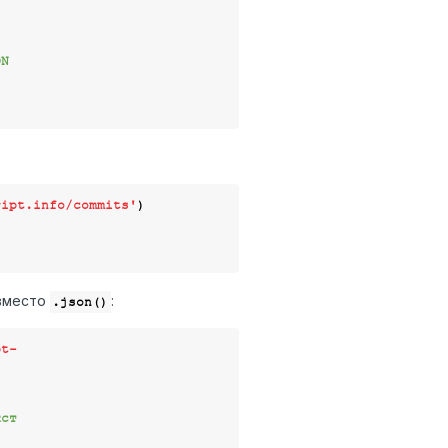
ON
ript.info/commits'
)

место
:
.json()
pt-
кст