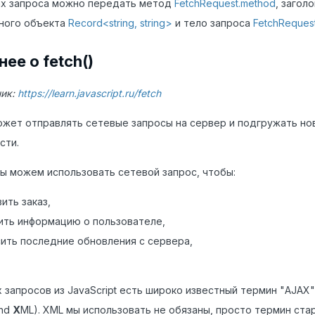
ах запроса можно передать метод
FetchRequest.method
, загол
ного объекта
Record<string, string>
и тело запроса
FetchReques
ее о fetch()
ик:
https://learn.javascript.ru/fetch
может отправлять сетевые запросы на сервер и подгружать н
сти.
ы можем использовать сетевой запрос, чтобы:
ить заказ,
ить информацию о пользователе,
ить последние обновления с сервера,
 запросов из JavaScript есть широко известный термин "AJAX
nd
X
ML). XML мы использовать не обязаны, просто термин стар