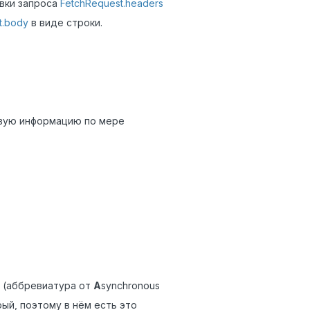
овки запроса
FetchRequest.headers
t.body
в виде строки.
овую информацию по мере
" (аббревиатура от
A
synchronous
ый, поэтому в нём есть это