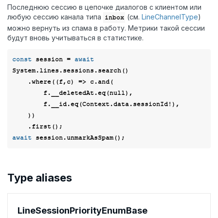
Последнюю сессию в цепочке диалогов с клиентом или
любую сессию канала типа
(см.
LineChannelType
)
inbox
можно вернуть из спама в работу. Метрики такой сессии
будут вновь учитываться в статистике.
const
 session = 
await
System.lines.sessions.search()

    .where(
(
f,c
) =>
 c.and(

        f.__deletedAt.eq(
null
),

        f.__id.eq(Context.data.sessionId!),

    ))

await
Type aliases
Line
Session
Priority
Enum
Base