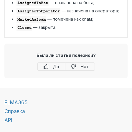
— назначена на бота;
AssignedToBot
— назначена на оператора;
AssignedToOperator
— помечена как спам;
MarkedAsSpam
— закрыта.
Closed
Была ли статья полезной?
Да
Нет
ELMA365
Справка
API