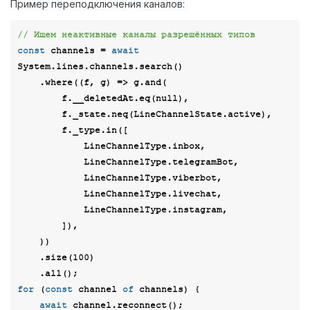
Пример переподключения каналов:
// Ищем неактивные каналы разрешённых типов
const
 channels = 
await
System.lines.channels.search()

    .where(
(
f, g
) =>
 g.and(

        f.__deletedAt.eq(
null
),

        f._state.neq(LineChannelState.active),

        f._type.in([

            LineChannelType.inbox,

            LineChannelType.telegramBot,

            LineChannelType.viberbot,

            LineChannelType.livechat,

            LineChannelType.instagram,

        ]),

    ))

    .size(
100
)

for
 (
const
 channel 
of
 channels) {

await
 channel.reconnect();
