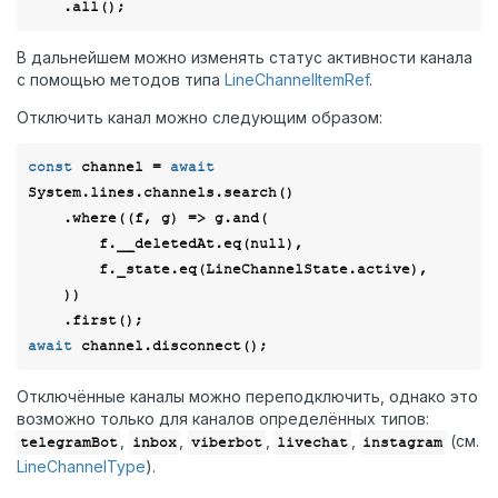
В дальнейшем можно изменять статус активности канала
с помощью методов типа
LineChannelItemRef
.
Отключить канал можно следующим образом:
const
 channel = 
await
System.lines.channels.search()

    .where(
(
f, g
) =>
 g.and(

        f.__deletedAt.eq(
null
),

        f._state.eq(LineChannelState.active),

    ))

await
Отключённые каналы можно переподключить, однако это
возможно только для каналов определённых типов:
,
,
,
,
(см.
telegramBot
inbox
viberbot
livechat
instagram
LineChannelType
).