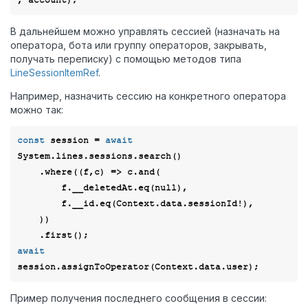
В дальнейшем можно управлять сессией (назначать на
оператора, бота или группу операторов, закрывать,
получать переписку) с помощью методов типа
LineSessionItemRef
.
Например, назначить сессию на конкретного оператора
можно так:
const
 session = 
await
System.lines.sessions.search()

    .where(
(
f,c
) =>
 c.and(

        f.__deletedAt.eq(
null
),

        f.__id.eq(Context.data.sessionId!),

    ))

await
Пример получения последнего сообщения в сессии: