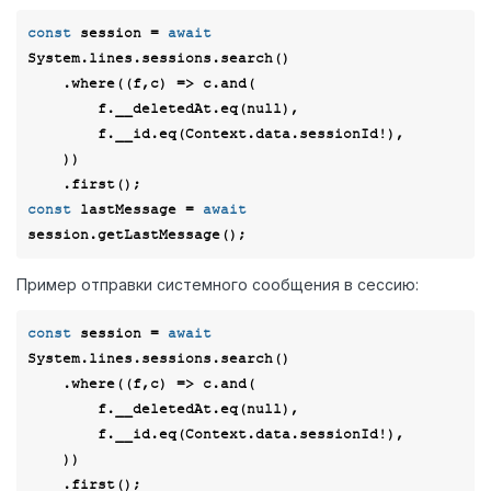
const
 session = 
await
System.lines.sessions.search()

    .where(
(
f,c
) =>
 c.and(

        f.__deletedAt.eq(
null
),

        f.__id.eq(Context.data.sessionId!),

    ))

const
 lastMessage = 
await
Пример отправки системного сообщения в сессию:
const
 session = 
await
System.lines.sessions.search()

    .where(
(
f,c
) =>
 c.and(

        f.__deletedAt.eq(
null
),

        f.__id.eq(Context.data.sessionId!),

    ))
