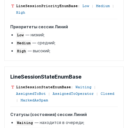
Line
Session
Priority
Enum
Base
:
Low
|
Medium
|
High
Приоритеты сессии Линий
— низкий;
Low
— средний;
Medium
— высокий;
High
Line
Session
State
Enum
Base
Line
Session
State
Enum
Base
:
Waiting
|
AssignedToBot
|
AssignedToOperator
|
Closed
|
MarkedAsSpam
Статусы (состояния) сессии Линий
— находится в очереди;
Waiting