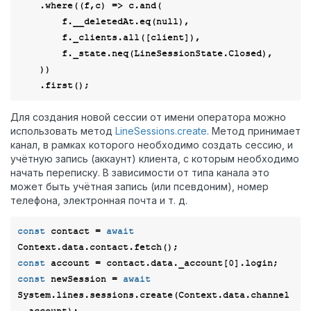
    .where(
(
f,c
) =>
 c.and(

        f.__deletedAt.eq(
null
),

        f._clients.all([client]),

        f._state.neq(LineSessionState.Closed),

    ))

Для создания новой сессии от имени оператора можно
использовать метод
LineSessions.create
. Метод принимает
канал, в рамках которого необходимо создать сессию, и
учётную запись (аккаунт) клиента, с которым необходимо
начать переписку. В зависимости от типа канала это
может быть учётная запись (или псевдоним), номер
телефона, электронная почта и т. д.
const
 contact = 
await
const
 account = contact.data._account[
0
const
 newSession = 
await
System.lines.sessions.create(Context.data.channel