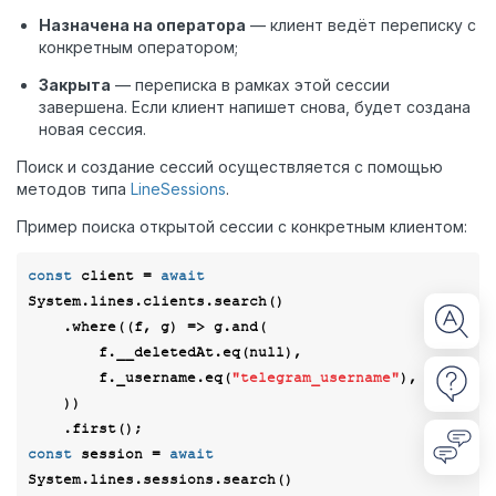
Назначена на оператора
— клиент ведёт переписку с
конкретным оператором;
Закрыта
— переписка в рамках этой сессии
завершена. Если клиент напишет снова, будет создана
новая сессия.
Поиск и создание сессий осуществляется с помощью
методов типа
LineSessions
.
Пример поиска открытой сессии с конкретным клиентом:
const
 client = 
await
System.lines.clients.search()

    .where(
(
f, g
) =>
 g.and(

        f.__deletedAt.eq(
null
),

        f._username.eq(
"telegram_username"
),

    ))

const
 session = 
await
System.lines.sessions.search()
