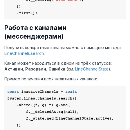
    ))

Работа с каналами
(мессенджерами)
Получить конкретные каналы можно с помощью метода
LineChannels.search
.
Канал может находиться в одном из трёх статусов:
Активен
,
Разорван
,
Ошибка
(см.
LineChannelState
).
Пример получения всех неактивных каналов:
const
 inactiveChannels = 
await
System.lines.channels.search()

    .where(
(
f, g
) =>
 g.and(

        f.__deletedAt.eq(
null
),

        f._state.neq(LineChannelState.active),

    ))
