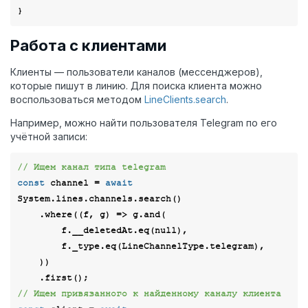
Работа с клиентами
Клиенты — пользователи каналов (мессенджеров),
которые пишут в линию. Для поиска клиента можно
воспользоваться методом
LineClients.search
.
Например, можно найти пользователя Telegram по его
учётной записи:
// Ищем канал типа telegram
const
 channel = 
await
System.lines.channels.search()

    .where(
(
f, g
) =>
 g.and(

        f.__deletedAt.eq(
null
),

        f._type.eq(LineChannelType.telegram),

    ))

// Ищем привязанного к найденному каналу клиента