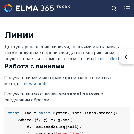
Линии
Доступ к управлению линиями, сессиями и каналами, а
также получение переписки и данных метрик линий
осуществляется с помощью свойств типа
LinesCollections
.
Работа с линиями
Получить линии и их параметры можно с помощью
метода
Lines.search
.
Получить линию с названием
some line
можно
следующим образом:
const
 line = 
await
 System.lines.lines.search()

    .where(
(
f, g
) =>
 g.and(

        f.__deletedAt.eq(
null
),

        f.__name.eq(
"some line"
),
