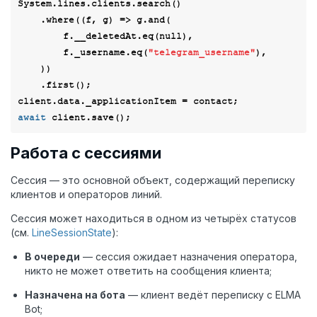
System.lines.clients.search()

    .where(
(
f, g
) =>
 g.and(

        f.__deletedAt.eq(
null
),

        f._username.eq(
"telegram_username"
),

    ))

    .first();

await
Работа с сессиями
Сессия — это основной объект, содержащий переписку
клиентов и операторов линий.
Сессия может находиться в одном из четырёх статусов
(см.
LineSessionState
):
В очереди
— сессия ожидает назначения оператора,
никто не может ответить на сообщения клиента;
Назначена на бота
— клиент ведёт переписку с ELMA
Bot;