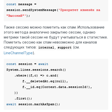
const
 message = 
session.sendSystemMessage(
'Приоритет изменён на 
"Высокий"'
Также сессию можно пометить как спам. Использование
этого метода аналогично закрытию сессии, однако
метрики такой сессии не будут учитываться в статистике.
Пометить сессию как спам невозможно для каналов
следующих типов:
,
(см.
internal
support
LineChannelType
).
const
 session = 
await
System.lines.sessions.search()

    .where(
(
f,c
) =>
 c.and(

        f.__deletedAt.eq(
null
),

        f.__id.eq(Context.data.sessionId!),

    ))

await