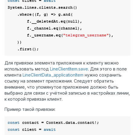
const
 client = 
await
System.lines.clients.search()

    .where(
(
f, g
) =>
 g.and(

        f.__deletedAt.eq(
null
),

        f._channel.eq(channel),

        f._username.eq(
"telegram_username"
),

    ))

Для привязки элемента приложения к клиенту можно
использовать метод
LineClientItem.save
. Для этого в поле
клиента
LineClientData._applicationItem
нужно сохранить
ссылку на элемент приложения. Следует обратить
внимание, что упомянутое приложение должно быть
выбрано для связи с учётной записью в настройках линии,
к которой привязан клиент.
Пример такой привязки:
const
const
 client = 
await