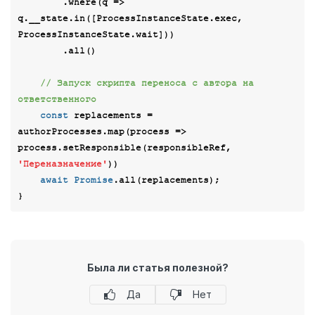
        .where(
q
 =>
q.__state.in([ProcessInstanceState.exec, 
ProcessInstanceState.wait]))

        .all()

// Запуск скрипта переноса с автора на 
ответственного
const
 replacements = 
authorProcesses.map(
process
 =>
process.setResponsible(responsibleRef, 
'Переназначение'
))

await
Promise
.all(replacements);

Была ли статья полезной?
Да
Нет