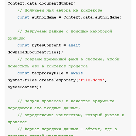
Context.data.documentNumber;

// Получаем имя автора из контекста
const
 authorName = Context.data.authorName;

// Загружаем данные с помощью некоторой 
функции
const
 bytesContent = 
await
downloadDocumentFile();

// Создаем временный файл в системе, чтобы 
поместить его в контекст процесса
const
 temprorayFile = 
await
System.files.createTemporary(
'file.docx'
, 
bytesContent);

// Запуск процесса; в качестве аргумента 
передаются его входные данные,
// определяемые контекстом, который указан в 
процессе
// Формат передачи данных — объект, где в 
качестве ключей указываются