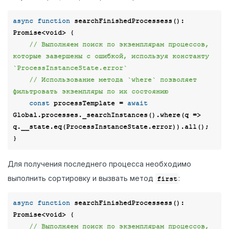
async
function
searchFinishedProcessess
(
): 
Promise
<
void
> 
{

// Выполняем поиск по экземплярам процессов, 
которые завершены с ошибкой, используя константу 
`ProcessInstanceState.error`
// Использование метода `where` позволяет 
фильтровать экземпляры по их состоянию
const
 processTemplate = 
await
Global.processes._searchInstances().where(
q
 =>
q.__state.eq(ProcessInstanceState.error)).all();

Для получения последнего процесса необходимо
выполнить сортировку и вызвать метод
:
first
async
function
searchFinishedProcessess
(
): 
Promise
<
void
> 
{

// Выполняем поиск по экземплярам процессов, 