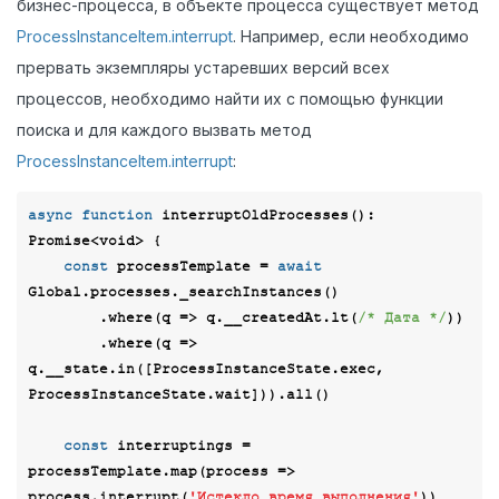
бизнес-процесса, в объекте процесса существует метод
ProcessInstanceItem.interrupt
. Например, если необходимо
прервать экземпляры устаревших версий всех
процессов, необходимо найти их с помощью функции
поиска и для каждого вызвать метод
ProcessInstanceItem.interrupt
:
async
function
interruptOldProcesses
(
): 
Promise
<
void
> 
{

const
 processTemplate = 
await
Global.processes._searchInstances()

        .where(
q
 =>
 q.__createdAt.lt(
/* Дата */
)) 

        .where(
q
 =>
q.__state.in([ProcessInstanceState.exec, 
ProcessInstanceState.wait])).all()

const
 interruptings = 
processTemplate.map(
process
 =>
process.interrupt(
'Истекло время выполнения'
))
