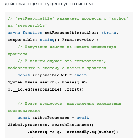
действия, еще не существует в системе:
// `setResponsible` назначает процессы с `author` 
на `responsible`
async
function
setResponsible
(
author: 
string
, 
responsible: 
string
): 
Promise
<
void
> 
{

// Получение ссылки на нового инициатора 
процесса
// В данном случае это пользователь, 
добавленный в систему с помощью процесса
const
 responsibleRef = 
await
System.users.search().where(
q
 =>
q.__id.eq(responsible)).first()

// Поиск процессов, выполняемых замещаемым 
пользователем
const
 authorProcesses = 
await
Global.processes._searchInstances()

        .where(
q
 =>
 q.__createdBy.eq(author)) 
