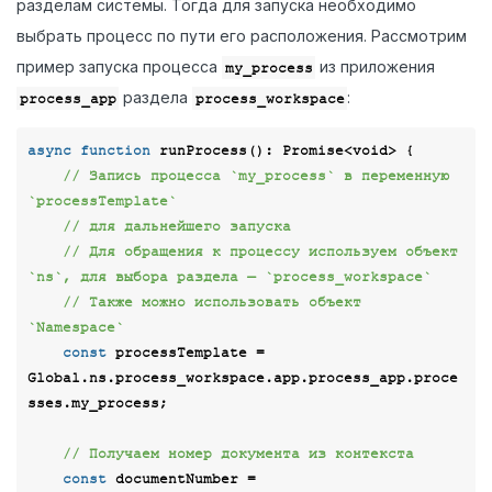
разделам системы. Тогда для запуска необходимо
выбрать процесс по пути его расположения. Рассмотрим
пример запуска процесса
из приложения
my_process
раздела
:
process_app
process_workspace
async
function
runProcess
(
): 
Promise
<
void
> 
{

// Запись процесса `my_process` в переменную 
`processTemplate`
// для дальнейшего запуска
// Для обращения к процессу используем объект 
`ns`, для выбора раздела — `process_workspace`
// Также можно использовать объект 
`Namespace`
const
 processTemplate = 
Global.ns.process_workspace.app.process_app.proce
sses.my_process;

// Получаем номер документа из контекста
const
 documentNumber = 