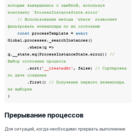
которые завершились с ошибкой, используя 
константу `ProcessInstanceState.error`
// Использование метода `where` позволяет 
фильтровать экземпляры по их состоянию
const
 processTemplate = 
await
Global.processes._searchInstances()

        .where(
q
 =>
q.__state.eq(ProcessInstanceState.error)) 
// 
Выбор состояния процесса
        .sort(
'__createdAt'
, 
false
) 
// Сортировка 
по дате создания
        .first() 
// Получение первого экземпляра 
из выборки
Прерывание процессов
Для ситуаций, когда необходимо прервать выполнение