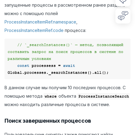
запущенные процессы в рассмотренном ранее разделе
можно с помощью полей
ProcessInstanceItemRef.namespace
,
ProcessInstanceItemRef.code
процесса:
// `_searchInstances()` — метод, позволяющий 
составить запрос на поиск процессов в системе по 
различным условиям
const
 processess = 
await
В данном случае мы получим 10 последних процессов. С
помощью метода
объекта
where
ProcessInstanceSearch
можно находить различные процессы в системе.
Поиск завершенных процессов
Пользовательские скрипты также помогают найти