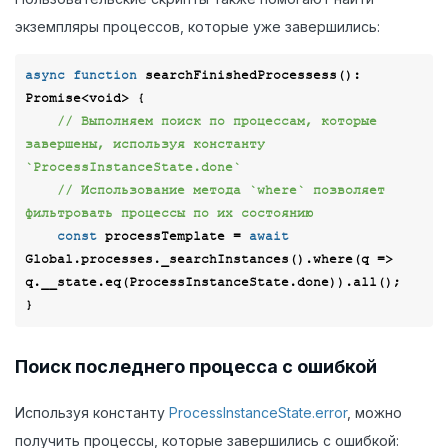
экземпляры процессов, которые уже завершились:
async
function
searchFinishedProcessess
(
): 
Promise
<
void
> 
{

// Выполняем поиск по процессам, которые 
завершены, используя константу 
`ProcessInstanceState.done`
// Использование метода `where` позволяет 
фильтровать процессы по их состоянию
const
 processTemplate = 
await
Global.processes._searchInstances().where(
q
 =>
q.__state.eq(ProcessInstanceState.done)).all();

Поиск последнего процесса с ошибкой
Используя константу
ProcessInstanceState.error
, можно
получить процессы, которые завершились с ошибкой: