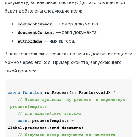
документу, во внешнюю систему. Для этого в контекст
будут добавлены следующие поля:
— номер документа;
documentNumber
— файл документа;
documentContent
— имя автора.
authorName
В пользовательских скриптах получить доступ к процессу
можно через его код. Пример скрипта, запускающего
такой процесс:
async
function
runProcess
(
): 
Promise
<
void
> 
{

// Запись процесса `my_process` в переменную 
`processTemplate`
// для дальнейшего запуска
const
 processTemplate = 
Global.processes.send_document;

// Получаем номер документа из контекста