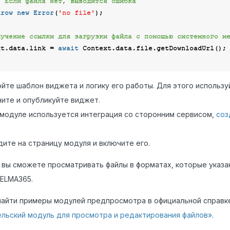
/ Если файла нет, выводится ошибка
hrow
new
Error
(
'no file'
);

лучение ссылки для загрузки файла с помощью системного м
text.data.link = 
await
 Context.data.file.getDownloadUrl();

йте шаблон виджета и логику его работы. Для этого использу
ите и опубликуйте виджет.
 модуле используется интеграция со сторонним сервисом,
соз
ите на страницу модуля и включите его.
 вы сможете просматривать файлы в форматах, которые указан
ELMA365.
айти примеры модулей предпросмотра в официальной справке
льский модуль для просмотра и редактирования файлов»
.