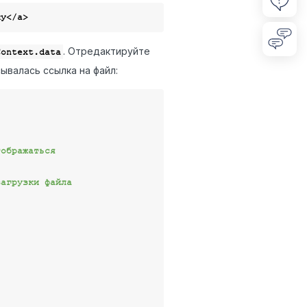
ку
</
a
>
. Отредактируйте
Context.data
ывалась ссылка на файл:
тображаться
загрузки файла