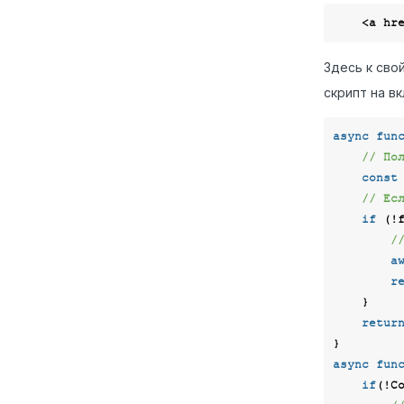
<
a
hr
Здесь к сво
скрипт на в
async
fun
// По
const
// Ес
if
 (!f
/
a
r
    }

retur
async
fun
if
(!Co