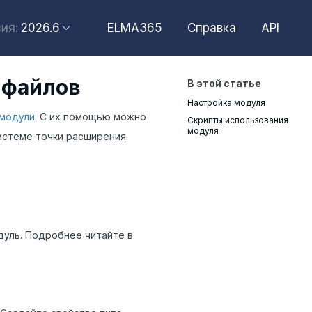
2026.6
ELMA365
Справка
API
ия:
2026.6
 файлов
В этой статье
2026.4
Настройка модуля
2026.2
модули
. С их помощью можно
Скрипты использования
модуля
стеме точки расширения.
2025.10
2025.4
уль. Подробнее читайте в