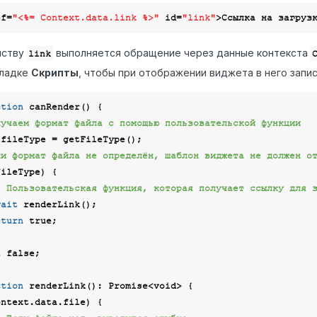
ef
=
"<%= Context.data.link %>"
id
=
"link"
>
Ссылка на загруз
йству
выполняется обращение через данные контекста
link
кладке
Скрипты
, чтобы при отображении виджета в него запис
ction
canRender
(
) 
{

лучаем формат файла с помощью пользовательской функции
 fileType = getFileType();

ли формат файла не определён, шаблон виджета не должен о
ileType) {

/ Пользовательская функция, которая получает ссылку для 
wait
 renderLink();

eturn
true
;

n
false
;

ction
renderLink
(
): 
Promise
<
void
> 
{

ntext.data.file) {
