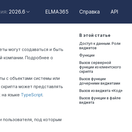
2026.6
ELMA365
Справка
API
ия:
2026.6
В этой статье
2026.4
Доступ к данным. Роли
2026.2
виджетов
еты могут создаваться и быть
Функции
ей компании. Подробнее о
2025.10
Вызов серверной
функции из клиентского
2025.4
скрипта
ты с объектами системы или
Вызов функции
дочерними виджетами
д скрипта может представлять
Вызов из виджета «Код»
х на языке
TypeScript
.
Вызов функции в файле
виджета
и пользователя, под которым