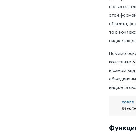
пользовател
этой формой
объекта, фо
то в контек
виджетах до
Помимо осно
константе
V
в самом вид
объединены 
виджета сво
const
    Vi
Функци