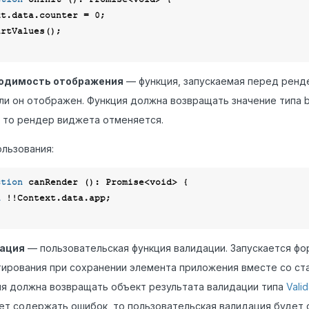
ntext.data.counter = 
0
;

одимость отображения
— функция, запускаемая перед ренд
ли он отображен. Функция должна возвращать значение типа b
, то рендер виджета отменяется.
льзования:
ction
canRender
 (
): 
Promise
<
void
> 
{

n
 !!Context.data.app;

ация
— пользовательская функция валидации. Запускается фо
ирования при сохранении элемента приложения вместе со ст
я должна возвращать объект результата валидации типа
Valid
ет содержать ошибок, то пользовательская валидация будет 