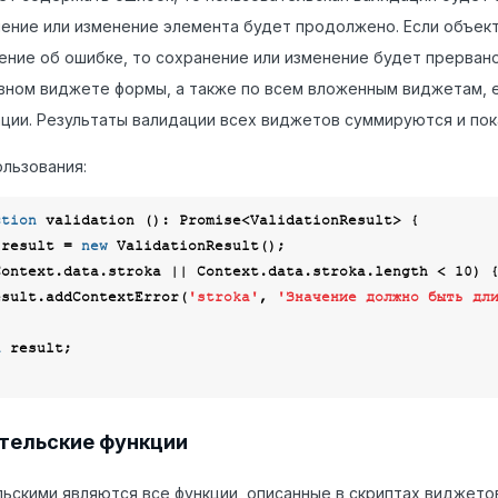
ение или изменение элемента будет продолжено. Если объек
ние об ошибке, то сохранение или изменение будет прервано
вном виджете формы, а также по всем вложенным виджетам, е
ции. Результаты валидации всех виджетов суммируются и пок
льзования:
ction
validation
 (
): 
Promise
<
ValidationResult
> 
{

 result = 
new
 ValidationResult();

Context.data.stroka || Context.data.stroka.length < 
10
) {
      result.addContextError(
'stroka'
, 
'Значение должно быть дл
n
 result;

тельские функции
ьскими являются все функции, описанные в скриптах виджето