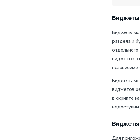
Виджеты 
Виджеты мог
раздела и б
отдельного 
виджетов эт
независимо 
Виджеты мож
виджетов бе
в скрипте к
недоступны 
Виджеты
Для приложе