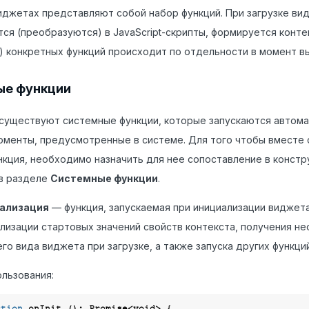
иджетах представляют собой набор функций. При загрузке ви
ся (преобразуются) в JavaScript-скрипты, формируется конте
) конкретных функций происходит по отдельности в момент вы
ые функции
существуют системные функции, которые запускаются автом
менты, предусмотренные в системе. Для того чтобы вместе с
нкция, необходимо назначить для нее сопоставление в констр
в разделе
Системные функции
.
ализация
— функция, запускаемая при инициализации виджет
лизации стартовых значений свойств контекста, получения н
го вида виджета при загрузке, а также запуска других функци
льзования:
ction
onInit
 (
): 
Promise
<
void
> 
{
