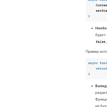
    Co
    setStartValues();

Необх
будет 
false
Пример испо
async
fun
retur
Валид
редакт
Функци
не буд