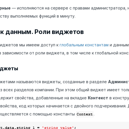
рные
— исполняются на сервере с правами администратора, 
ству выполняемых функций в минуту.
к данным. Роли виджетов
виджетов мы имеем доступ к
глобальным константам
и данным
в зависимости от роли виджета, в том числе к глобальной кон
иджеты
жетами называются виджеты, созданные в разделе
Админист
з всех разделов компании. При этом общий виджет имеет тол
ержит свойства, добавленные на вкладке
Контекст
в констру
войства, код которых начинается с двойного подчеркивания. 
существляется с помощью константы
.
Context
ntext.data.string_1 = 
'string value'