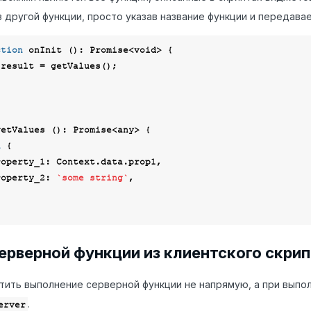
з другой функции, просто указав название функции и передава
ction
onInit
 (
): 
Promise
<
void
> 
{

 result = getValues();

getValues
 (
): 
Promise
<
any
> 
{

n
 {

roperty_1
: Context.data.prop1,

roperty_2
: 
`some string`
,

ерверной функции из клиентского скри
тить выполнение серверной функции не напрямую, а при выпол
.
erver