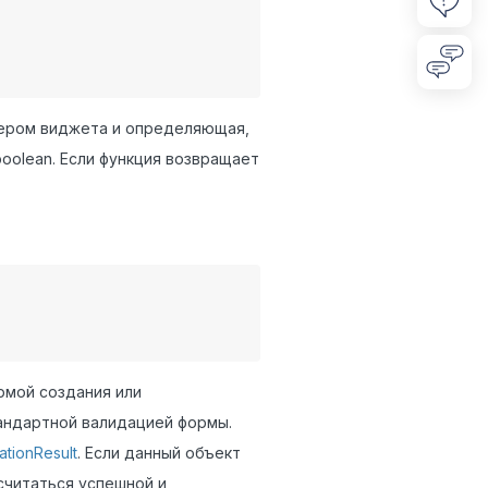
ером виджета и определяющая,
oolean. Если функция возвращает
рмой создания или
андартной валидацией формы.
ationResult
. Если данный объект
считаться успешной и