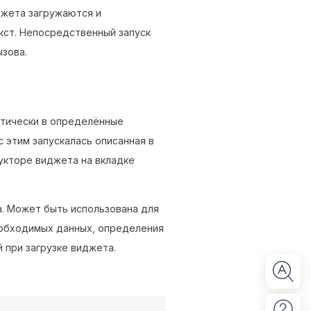
джета загружаются и
кст. Непосредственный запуск
зова.
атически в определённые
 этим запускалась описанная в
укторе виджета на вкладке
а. Может быть использована для
еобходимых данных, определения
й при загрузке виджета.