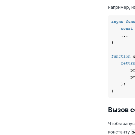
например, и
async
fun
const
    ...

}

function
retur
p
p
    };

Вызов с
Чтобы запус
константу
S