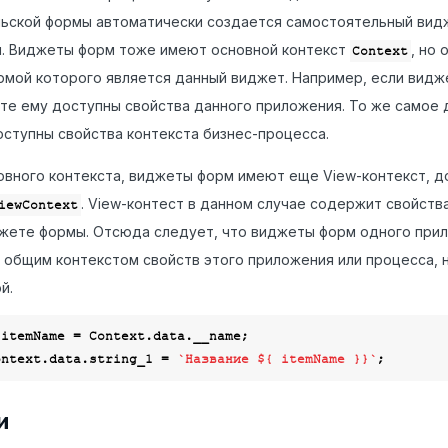
ьской формы автоматически создается самостоятельный видж
. Виджеты форм тоже имеют основной контекст
, но
Context
рмой которого является данный виджет. Например, если видж
сте ему доступны свойства данного приложения. То же самое д
ступны свойства контекста бизнес-процесса.
вного контекста, виджеты форм имеют еще View-контекст, до
. View-контест в данном случае содержит свойст
iewContext
жете формы. Отсюда следует, что виджеты форм одного при
общим контекстом свойств этого приложения или процесса, н
й.
 itemName = Context.data.__name;

ewContext.data.string_1 = 
`Название 
${ itemName }
}`
и