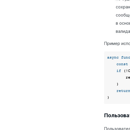
сохран
сообще
в осно
валида
Пример испо
async
fun
const
if
 (!
  
    }

retur
Пользова
Пользовател