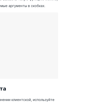
емые аргументы в скобках.
пта
нении клиентской, используйте