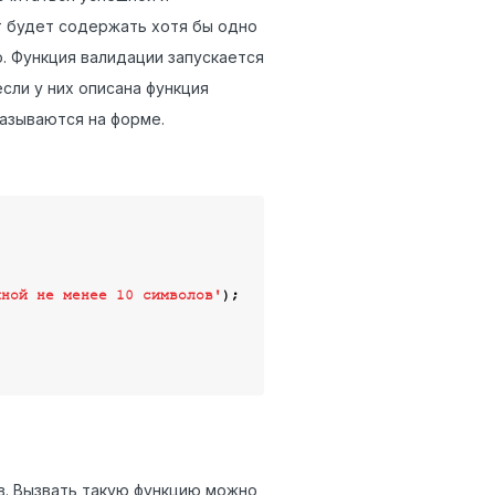
т будет содержать хотя бы одно
. Функция валидации запускается
сли у них описана функция
азываются на форме.


иной не менее 10 символов'
);

в. Вызвать такую функцию можно,