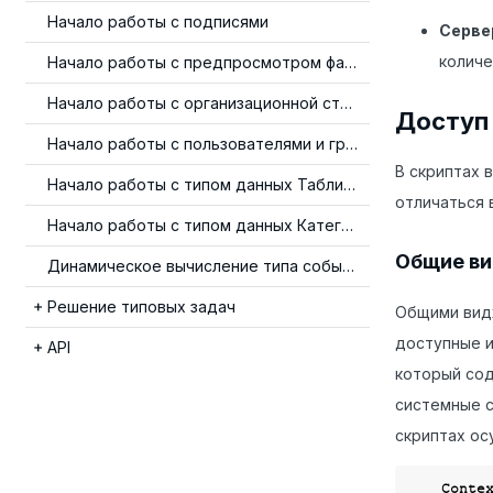
Начало работы с подписями
Серве
количе
Начало работы с предпросмотром файлов
Начало работы с организационной структурой
Доступ 
Начало работы с пользователями и группами
В скриптах 
Начало работы с типом данных Таблица
отличаться 
Начало работы с типом данных Категория
Общие в
Динамическое вычисление типа события
Решение типовых задач
Общими вид
доступные и
API
который сод
системные с
скриптах о
    Co