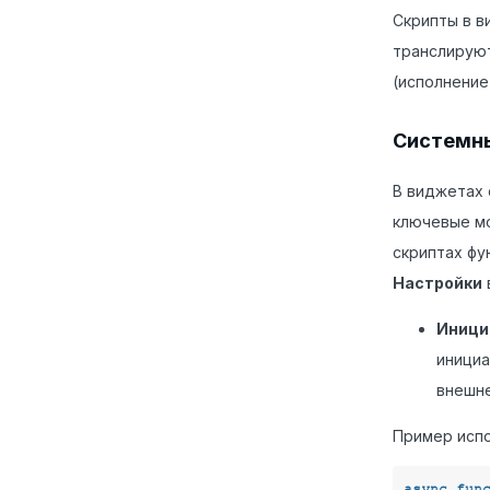
Скрипты в в
транслируют
(исполнение
Системн
В виджетах 
ключевые мо
скриптах фу
Настройки
Иници
инициа
внешне
Пример испо
async
fun