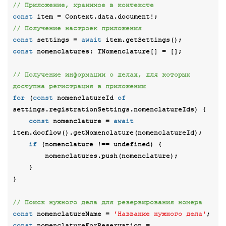
// Приложение, хранимое в контексте
const
// Получение настроек приложения
const
 settings = 
await
const
 nomenclatures: TNomenclature[] = [];

// Получение информации о делах, для которых 
доступна регистрация в приложении
for
 (
const
 nomenclatureId 
of
settings.registrationSettings.nomenclatureIds) {

const
 nomenclature = 
await
item.docflow().getNomenclature(nomenclatureId);

if
 (nomenclature !== 
undefined
) {

        nomenclatures.push(nomenclature);

    }

}

// Поиск нужного дела для резервирования номера
const
 nomenclatureName = 
'Название нужного дела'
const
 nomenclatureForReservation = 