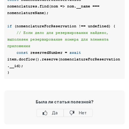
nomenclatures.find(
nom
 =>
 nom.__name === 
nomenclatureName);

if
 (nomenclatureForReservation !== 
undefined
) {

// Если дело для резервирования найдено, 
выполняем резервирование номера для элемента 
приложения
const
 reservedNumber = 
await
item.docflow().reserve(nomenclatureForReservation
.__id);

Была ли статья полезной?
Да
Нет