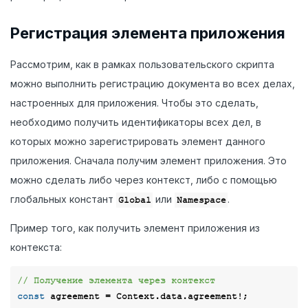
Регистрация элемента приложения
Рассмотрим, как в рамках пользовательского скрипта
можно выполнить регистрацию документа во всех делах,
настроенных для приложения. Чтобы это сделать,
необходимо получить идентификаторы всех дел, в
которых можно зарегистрировать элемент данного
приложения. Сначала получим элемент приложения. Это
можно сделать либо через контекст, либо с помощью
глобальных констант
или
.
Global
Namespace
Пример того, как получить элемент приложения из
контекста:
// Получение элемента через контекст
const