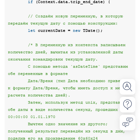
if
 (Context.data.trip_end_date) {

// Создаём новую переменную, в которую 
передаём текущую дату с помощью конструкции:
let
 currentDate = 
new
 TDate();

/* В переменную из контекста записываем 
количество дней, вычитая из установленной даты 
окончания командировки текущую дату.

        С помощью метода `asDateTime` представим 
обе переменные в формате 

        Дата/Время (тип Дата необходимо привести 
к формату Дата/Время, чтобы иметь доступ к методу 
расчета количества дней).

        Затем, используя метод unix, представим 
обе даты в виде количества секунд, прошедших от 
00:00:00 01.01.1970

        Вычтем одно значение из другого; 
полученный результат переведём из секунд в дни, 
поделив его на произведение 60x60x24
