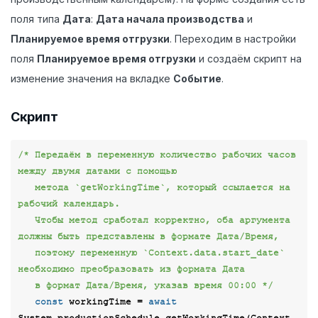
поля типа
Дата
:
Дата начала производства
и
Планируемое время отгрузки
. Переходим в настройки
поля
Планируемое время отгрузки
и создаём скрипт на
изменение значения на вкладке
Событие
.
Скрипт
/* Передаём в переменную количество рабочих часов 
между двумя датами с помощью

   метода `getWorkingTime`, который ссылается на 
рабочий календарь.

   Чтобы метод сработал корректно, оба аргумента 
должны быть представлены в формате Дата/Время,    

   поэтому переменную `Context.data.start_date` 
необходимо преобразовать из формата Дата

   в формат Дата/Время, указав время 00:00 */
const
 workingTime = 
await
System.productionSchedule.getWorkingTime(Context.