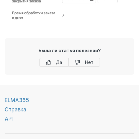
Была ли статья полезной?
Да
Нет
ELMA365
Справка
API