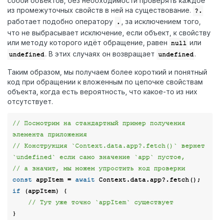
собой объектов, без необходимости проверять каждое
из промежуточных свойств в ней на существование.
?.
работает подобно оператору
, за исключением того,
.
что не выбрасывает исключение, если объект, к свойству
или методу которого идёт обращение, равен
или
null
. В этих случаях он возвращает
.
undefined
undefined
Таким образом, мы получаем более короткий и понятный
код при обращении к вложенным по цепочке свойствам
объекта, когда есть вероятность, что какое-то из них
отсутствует.
// Посмотрим на стандартный пример получения 
элемента приложения
// Конструкция `Context.data.app?.fetch()` вернет 
`undefined` если само значение `app` пустое, 
// а значит, мы можем упростить код проверки
const
 appItem = 
await
if
 (appItem) {

// Тут уже точно `appItem` существует