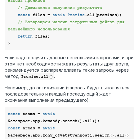
массив промисов
// Дожидаемся получения результата
const
 files = 
await
Promise
.all(promises);

// Возвращаем массив загруженных файлов для 
дальнейшего использования
return
 files;

Если надо получить данные несколькими запросами, и при
этом нет необходимости ждать результаты друг друга,
рекомендуется распараллеливать такие запросы через
метод
.
Promise.all()
Например, до оптимизации (запросы будут выполняться
последовательно и каждый последующий ждет
окончания выполнения предыдущего):
const
 teams = 
await
const
 areas = 
await
Namespace.app.zony_otvetstvennosti.search().all()