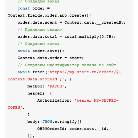
// Создадим заказ
const
 order = 
Context.fields.order.app.create();

    order.data.agent = Context.data.__createdBy;

// Применим скидку
    order.data.total = total.multiply(
0.75
);

// Сохраним заказ
await
 order.save();

    Context.data.order = order;

// Отправим идентификатор заказа на сайт
await
 fetch(
`https://my-store.ru/orders/
${ 
Context.data.storeId }
`
, {

method
: 
'PATCH'
,

headers
: {

Authorization
: 
'bearer MY-SECRET-
TOKEN'
,

        }

body
: 
JSON
.stringify({

QBPMOrderId
: order.data.__id,

        }),
