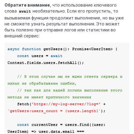
Обратите внимание
, что использование ключевого
слова
необязательно. Если его пропустить, то
await
вызываемая функция продолжит выполнение, но вы уже
не сможете узнать результат выполнения. Это может
быть полезно при отправке логов или статистики во
внешний сервис:
async
function
getUsers
(
): 
Promise
<
UserItem
> 
{

const
 users = 
await
Context.fields.users.fetchAll();

// В этом случае мы не ждем ответа сервера и 
никак не обрабатываем ошибки,
// так как для нашей логики выполнение этого 
метода не имеет критичного значения
    fetch(
'https://my-log-server/?log='
 + 
`getUsers:users_count = {users.length}`
);

const
 currentUser = users.find(
(
user: 
UserItem
) =>
 user.data.email === 