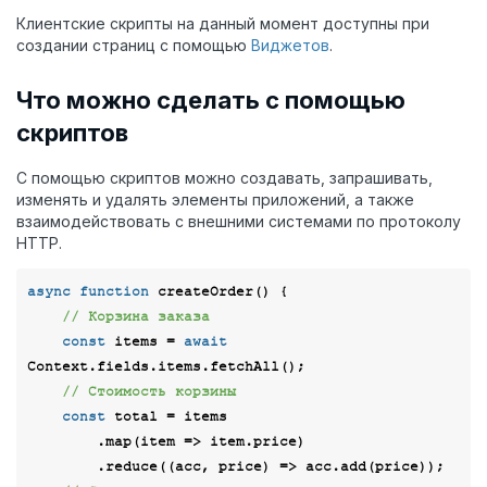
Клиентские скрипты на данный момент доступны при
создании страниц с помощью
Виджетов
.
Что можно сделать с помощью
скриптов
С помощью скриптов можно создавать, запрашивать,
изменять и удалять элементы приложений, а также
взаимодействовать с внешними системами по протоколу
HTTP.
async
function
createOrder
(
) 
{

// Корзина заказа
const
 items = 
await
Context.fields.items.fetchAll();

// Стоимость корзины
const
 total = items

        .map(
item
 =>
 item.price)

        .reduce(
(
acc, price
) =>
 acc.add(price));
