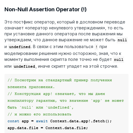
Non-Null Assertion Operator (!)
Это постфикс оператор, который в дословном переводе
означает «оператор ненулевого утверждения», то есть
при установке данного оператора после выражения мы
утверждаем, что данное выражение не может быть
null
и
. В связи с этим пользоваться
при
undefined
!
моделировании решения нужно осторожно, зная, что к
моменту выполнения скрипта поле точно не будет
null
или
, иначе скрипт упадет на этой строчке.
undefined
// Посмотрим на стандартный пример получения 
элемента приложения.
// Конструкция app! означает, что мы даем 
компилятору гарантию, что значение `app` не может 
быть `null` или `undefined`, 
// и можно его использовать
const
 app = 
await
 Context.data.app!.fetch();
