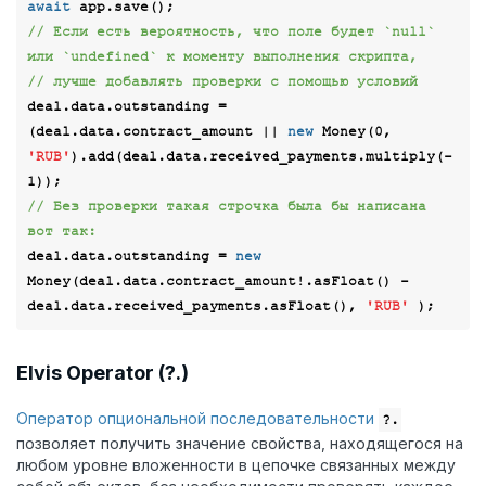
await
// Если есть вероятность, что поле будет `null` 
или `undefined` к моменту выполнения скрипта,
// лучше добавлять проверки с помощью условий
deal.data.outstanding = 
(deal.data.contract_amount || 
new
 Money(
0
, 
'RUB'
).add(deal.data.received_payments.multiply(-
1
// Без проверки такая строчка была бы написана 
вот так:
deal.data.outstanding = 
new
Money(deal.data.contract_amount!.asFloat() - 
deal.data.received_payments.asFloat(), 
'RUB'
Elvis Operator (?.)
Оператор опциональной последовательности
?.
позволяет получить значение свойства, находящегося на
любом уровне вложенности в цепочке связанных между