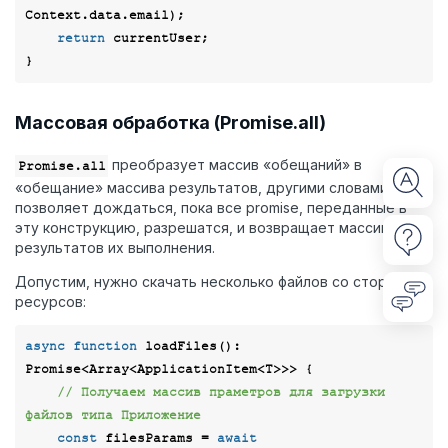
Context.data.email);

return
 currentUser;

Массовая обработка (Promise.all)
преобразует массив «обещаний» в
Promise.all
«обещание» массива результатов, другими словами,
позволяет дождаться, пока все promise, переданные в
эту конструкцию, разрешатся, и возвращает массив
результатов их выполнения.
Допустим, нужно скачать несколько файлов со сторонних
ресурсов:
async
function
loadFiles
(
): 
Promise
<
Array
<
ApplicationItem
<
T
>>> 
{

// Получаем массив праметров для загрузки 
файлов типа Приложение
const
 filesParams = 
await