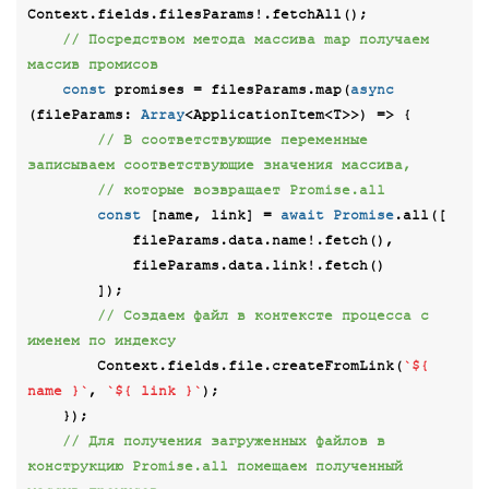
Context.fields.filesParams!.fetchAll();

// Посредством метода массива map получаем 
массив промисов
const
 promises = filesParams.map(
async
(fileParams: 
Array
<ApplicationItem<T>>) => {

// В соответствующие переменные 
записываем соответствующие значения массива,
// которые возвращает Promise.all
const
 [name, link] = 
await
Promise
.all([

            fileParams.data.name!.fetch(),

            fileParams.data.link!.fetch()

        ]);

// Создаем файл в контексте процесса с 
именем по индексу
        Context.fields.file.createFromLink(
`
${ 
name }
`
, 
`
${ link }
`
);

    });

// Для получения загруженных файлов в 
конструкцию Promise.all помещаем полученный 