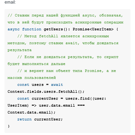
email:
// Ставим перед нашей функцией async, обозначая, 
что в ней будут происходить асинхронные операции
async
function
getUsers
(
): 
Promise
<
UserItem
> 
{

// Метод fetchAll является асинхронным 
методом, поэтому ставим await, чтобы дождаться 
результата
// Если не дождаться результата, то скрипт 
будет выполняться дальше
// и вернет нам объект типа Promise, а не 
массив пользователей
const
 users = 
await
Context.fields.users.fetchAll();

const
 currentUser = users.find(
(
user: 
UserItem
) =>
 user.data.email === 
Context.data.email);

return
 currentUser;
