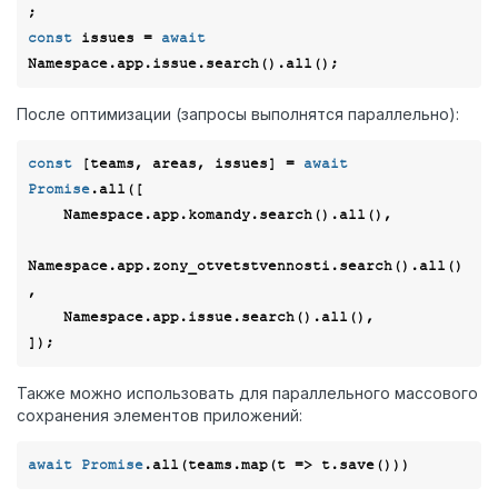
const
 issues = 
await
После оптимизации (запросы выполнятся параллельно):
const
 [teams, areas, issues] = 
await
Promise
.all([

    Namespace.app.komandy.search().all(),

Namespace.app.zony_otvetstvennosti.search().all()
,

    Namespace.app.issue.search().all(),

Также можно использовать для параллельного массового
сохранения элементов приложений:
await
Promise
.all(teams.map(
t
 =>