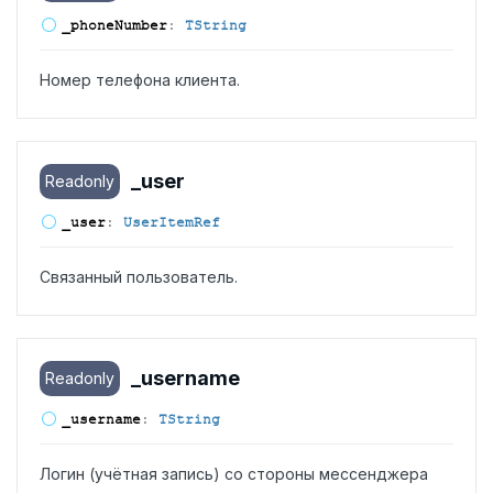
_phone
Number
:
TString
Номер телефона клиента.
_user
Readonly
_user
:
UserItemRef
Связанный пользователь.
_username
Readonly
_username
:
TString
Логин (учётная запись) со стороны мессенджера