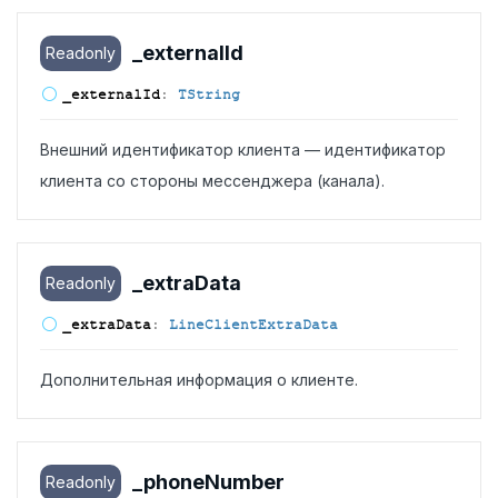
_external
Id
Readonly
_external
Id
:
TString
Внешний идентификатор клиента — идентификатор
клиента со стороны мессенджера (канала).
_extra
Data
Readonly
_extra
Data
:
LineClientExtraData
Дополнительная информация о клиенте.
_phone
Number
Readonly