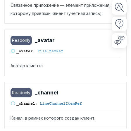
Связанное приложение — элемент приложения, к
которому привязан клиент (учётная запись).
_avatar
Readonly
_avatar
:
FileItemRef
Аватар клиента.
_channel
Readonly
_channel
:
LineChannelItemRef
Канал, в рамках которого создан клиент.