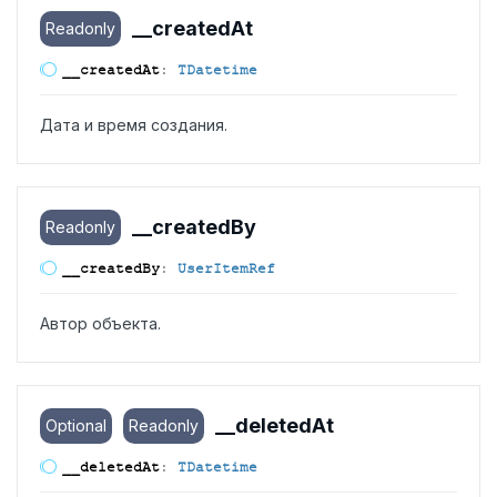
__created
At
Readonly
__created
At
:
TDatetime
Дата и время создания.
__created
By
Readonly
__created
By
:
UserItemRef
Автор объекта.
__deleted
At
Optional
Readonly
__deleted
At
:
TDatetime