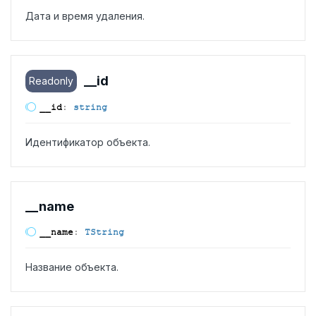
Дата и время удаления.
__id
Readonly
__id
:
string
Идентификатор объекта.
__name
__name
:
TString
Название объекта.