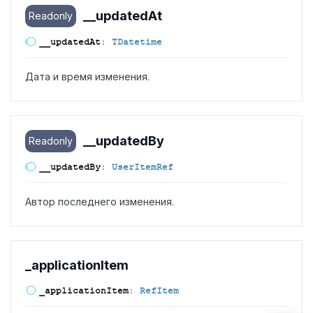
__updated
At
Readonly
__updated
At
:
TDatetime
Дата и время изменения.
__updated
By
Readonly
__updated
By
:
UserItemRef
Автор последнего изменения.
_application
Item
_application
Item
:
RefItem