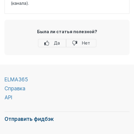
(канала).
Была ли статья полезной?
Да
Нет
ELMA365
Справка
API
Отправить фидбэк