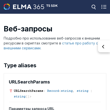
Веб-запросы
Подробно про использование веб-запросов к внешним
ресурсам в скриптах смотрите в
статье про работу с
внешними сервисами
.
Type aliases
URLSearch
Params
URLSearch
Params
:
Record
<
string
,
string
|
string
[]
>
Параметры запроса URL