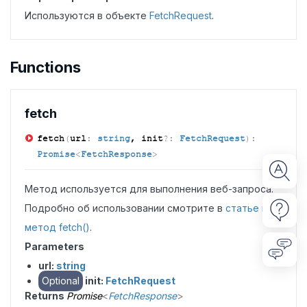
Используются в объекте
FetchRequest
.
Functions
fetch
fetch
(
url
:
string
, init
?:
FetchRequest
)
:
Promise
<
FetchResponse
>
Метод используется для выполнения веб-запроса.
Подробно об использовании смотрите в
статье про
метод fetch()
.
Parameters
url:
string
Optional
init:
FetchRequest
Returns
Promise
<
FetchResponse
>