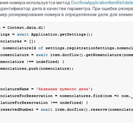
ания номера используется метод
DocflowApplicationItemRef.del
дентификатор дела в качестве параметра. При ошибке резер
мер резервирования номера в определённом деле для элеме
tings = 
await
t
 nomenclatureId 
of
 settings.registrationSettings.nomencl
 nomenclature = 
await
 item.docflow().getNomenclature(nome
omenclature !== 
undefined
) {

enclatureName = 
'Название нужного дела'
enclatureForReservation = nomenclatures.find(
nom
 =>
clatureForReservation !== 
undefined
) {

 reservedNumber = 
await
 item.docflow().reserve(nomenclatu