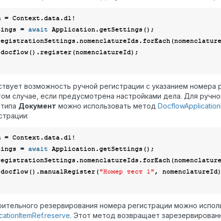
tings = 
await
 Application.getSettings();

registrationSettings.nomenclatureIds.forEach(
nomenclatur
твует возможность ручной регистрации с указанием номера р
том случае, если предусмотрена настройками дела. Для ручн
 типа
Документ
можно использовать метод
DocflowApplication
страции:
tings = 
await
 Application.getSettings();

registrationSettings.nomenclatureIds.forEach(
nomenclatur
item.docflow().manualRegister(
"Номер тест 1"
, nomenclatureId)
ительного резервирования номера регистрации можно испол
cationItemRef.reserve
. Этот метод возвращает зарезервирован