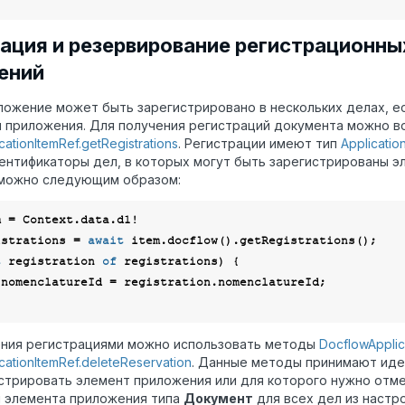
ация и резервирование регистрационны
ений
ожение может быть зарегистрировано в нескольких делах, е
 приложения. Для получения регистраций документа можно 
ationItemRef.getRegistrations
. Регистрации имеют тип
Applicatio
ентификаторы дел, в которых могут быть зарегистрированы э
 можно следующим образом:
istrations = 
await
t
 registration 
of
 registrations) {

 nomenclatureId = registration.nomenclatureId;

ения регистрациями можно использовать методы
DocflowApplica
cationItemRef.deleteReservation
. Данные методы принимают иде
стрировать элемент приложения или для которого нужно отм
 элемента приложения типа
Документ
для всех дел из настр