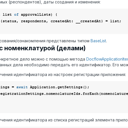
ых (респондентов), даты создания и изменения:
t
 list 
of
 approvalLists) {

 {status, respondents, 
createdAt
: __createdAt} = list;

сования/ознакомления представлены типом
BaseList
.
с номенклатурой (делами)
онкретное дело можно с помощью метода
DocflowApplicationIt
анных дела необходимо передать его идентификатор. Его мож
чения идентификатора из настроек регистрации приложения:
tings = 
await
 Application.getSettings();

registrationSettings.nomenclatureIds.forEach(
nomenclatur
чения идентификатора из списка регистраций элемента прил