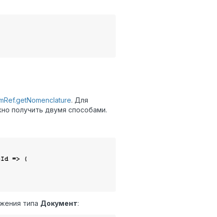
emRef.getNomenclature
. Для
но получить двумя способами.
eId
 =>
 {

ожения типа
Документ
: