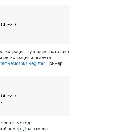
eId
 =>
 {

егистрации. Ручная регистрация
ой регистрации элемента
ItemRef.manualRegister
. Пример
eId
 =>
 {

;

ьзовать метод
ный номер. Для отмены