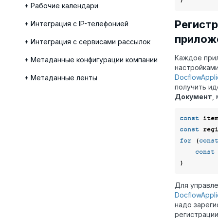
Рабочие календари
Регистр
Интеграция с IP-телефонией
прилож
Интеграция с сервисами рассылок
Каждое прил
Метаданные конфигурации компании
настройками
DocflowApplic
Метаданные ленты
получить ид
Документ
,
const
const
 reg
for
 (
cons
const
Для управл
DocflowAppli
надо зареги
регистрации