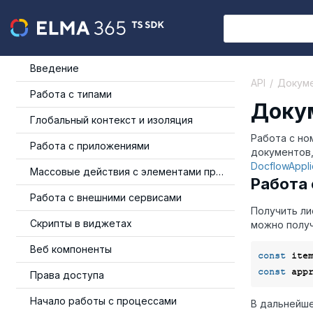
Введение
API
Докуме
Работа с типами
Доку
Глобальный контекст и изоляция
Работа с но
Работа с приложениями
документов,
DocflowAppli
Массовые действия с элементами приложения
Работа 
Работа с внешними сервисами
Получить л
Скрипты в виджетах
можно получ
Веб компоненты
const
 ite
const
 app
Права доступа
Начало работы с процессами
В дальнейше