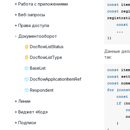
Работа с приложениями
const
const
 regi
Веб-запросы
registrat
const
Права доступа
    ...

Документооборот
DocflowListStatus
Данные дел
так:
DocflowListType
BaseList
const
const
 set
DocflowApplicationItemRef
const
Respondent
for
 (
cons
const
Линии
if
 (n
c
Виджет «Код»
        nomenclatures.push(nomenclature);

Подписи
    }
