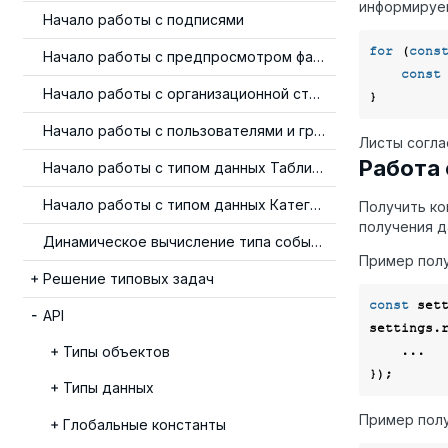
информируем
Начало работы с подписями
for
 (
cons
Начало работы с предпросмотром файлов
const
Начало работы с организационной структурой
Начало работы с пользователями и группами
Листы согла
Работа 
Начало работы с типом данных Таблица
Начало работы с типом данных Категория
Получить к
получения д
Динамическое вычисление типа события
Пример полу
Решение типовых задач
const
 set
API
settings.
Типы объектов
    ...

Типы данных
Пример полу
Глобальные константы