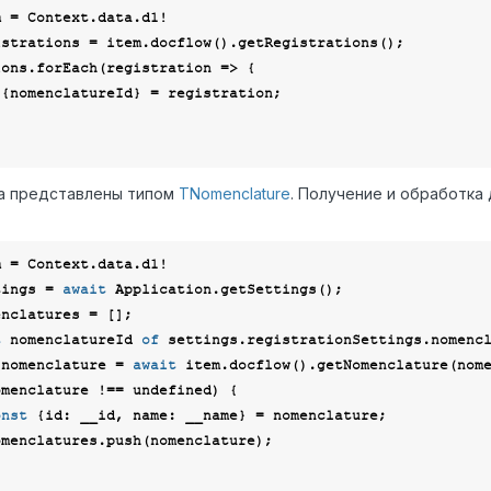
strations = item.docflow().getRegistrations();

ions.forEach(
registration
 =>
 {

 {nomenclatureId} = registration;

а представлены типом
TNomenclature
. Получение и обработка
tings = 
await
t
 nomenclatureId 
of
 settings.registrationSettings.nomencl
 nomenclature = 
await
 item.docflow().getNomenclature(nome
omenclature !== 
undefined
) {

onst
 {
id
: __id, 
name
: __name} = nomenclature;
