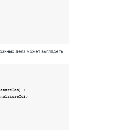
 данных дела может выглядеть
atureIds) {

nclatureId);
