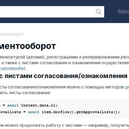
Верс
нтооборот
ментооборот
менклатурой (делами), регистрациями и резервированием ре
 а также с листами согласования и ознакомления осуществля
cationItemRef
.
с листами согласования/ознакомления
исты согласования/ознакомления можно с помощью методов
ge
ить листы согласования:
m = 
await
rovalLists = 
await
м можно продолжать работу с листами — например, получить