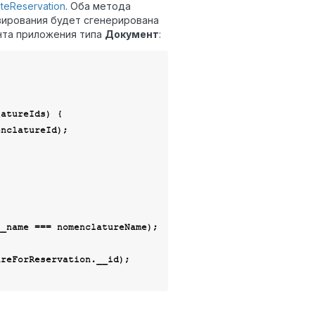
eteReservation
. Оба метода
вирования будет сгенерирована
нта приложения типа
Документ
:
atureIds) {

nclatureId);

reForReservation.__id);
