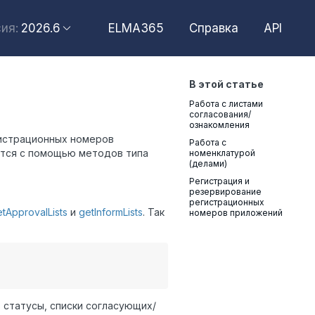
2026.6
ELMA365
Справка
API
ия:
2026.6
В этой статье
2026.4
Работа с листами
2026.2
согласования/
ознакомления
гистрационных номеров
2025.10
Работа с
ется с помощью методов типа
номенклатурой
(делами)
2025.4
Регистрация и
резервирование
регистрационных
tApprovalLists
и
getInformLists
. Так
номеров приложений
 статусы, списки согласующих/