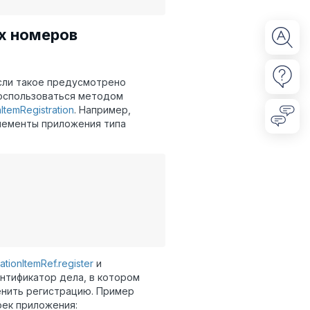
х номеров
сли такое предусмотрено
воспользоваться методом
nItemRegistration
. Например,
лементы приложения типа
tionItemRef.register
и
нтификатор дела, в котором
енить регистрацию. Пример
оек приложения: