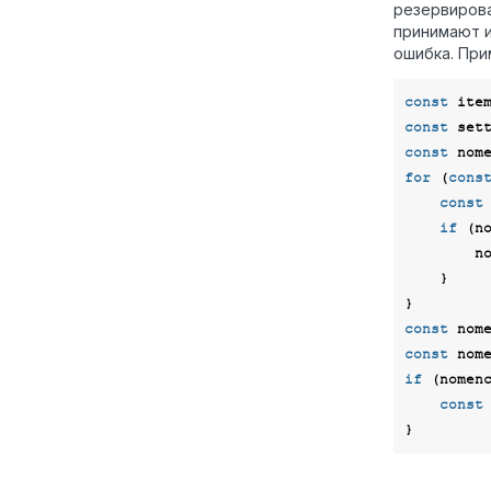
резервиров
принимают и
ошибка. При
const
const
 set
const
for
 (
cons
const
if
 (n
        nomenclatures.push(nomenclature);

    }

const
 nom
const
 nom
if
 (nomen
const