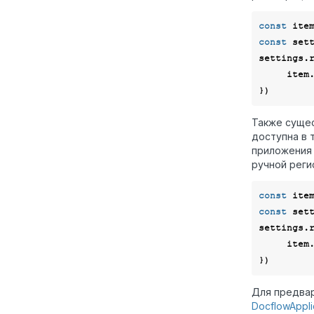
const
const
 set
settings.
     item.docflow().register(nomenclatureId);

Также сущес
доступна в 
приложения
ручной реги
const
const
 set
settings.
     
Для предвар
DocflowAppli