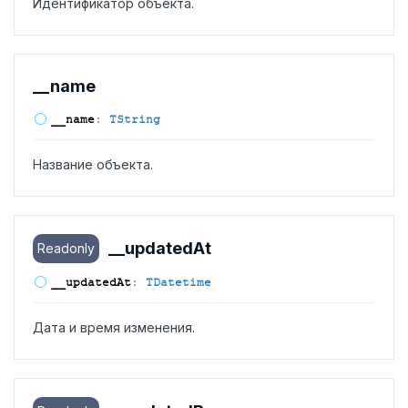
Идентификатор объекта.
__name
__name
:
TString
Название объекта.
__updated
At
Readonly
__updated
At
:
TDatetime
Дата и время изменения.