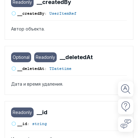
__created
By
Readonly
__created
By
:
UserItemRef
Автор объекта.
__deleted
At
Optional
Readonly
__deleted
At
:
TDatetime
Дата и время удаления.
__id
Readonly
__id
:
string