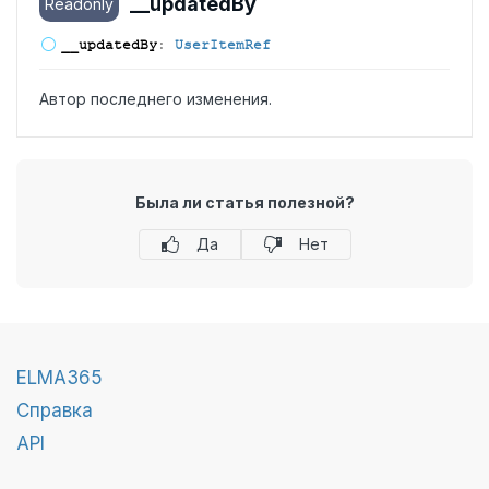
__updated
By
Readonly
__updated
By
:
UserItemRef
Автор последнего изменения.
Была ли статья полезной?
Да
Нет
ELMA365
Справка
API