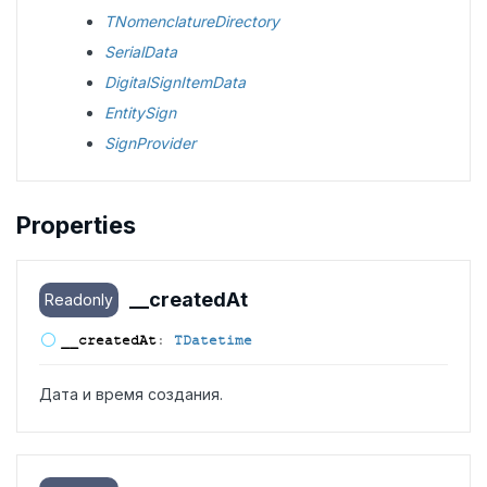
TNomenclatureDirectory
SerialData
DigitalSignItemData
EntitySign
SignProvider
Properties
__created
At
Readonly
__created
At
:
TDatetime
Дата и время создания.