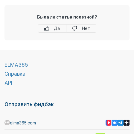
Была ли статья полезной?
Да
Нет
ELMA365
Справка
API
Отправить фидбэк
elma365.com