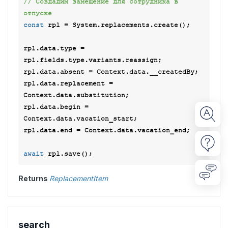
// Создадим замещение для сотрудника в 
отпуске
const
 rpl = System.replacements.create();

rpl.data.type = 
rpl.fields.type.variants.reassign;

rpl.data.absent = Context.data.__createdBy;

rpl.data.replacement = 
Context.data.substitution;

rpl.data.begin = 
Context.data.vacation_start;

rpl.data.end = Context.data.vacation_end;

await
Returns
ReplacementItem
search