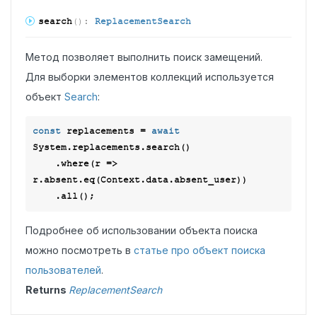
search
(
)
:
ReplacementSearch
Метод позволяет выполнить поиск замещений.
Для выборки элементов коллекций используется
объект
Search
:
const
 replacements = 
await
System.replacements.search()

    .where(
r
 =>
r.absent.eq(Context.data.absent_user))

Подробнее об использовании объекта поиска
можно посмотреть в
статье про объект поиска
пользователей
.
Returns
ReplacementSearch