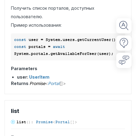
Получить список порталов, доступных
пользователю.
Пример использования:
const
const
 portals = 
await
Parameters
user:
UserItem
Returns
Promise
<
Portal
[]
>
list
list
(
)
:
Promise
<
Portal
[]
>