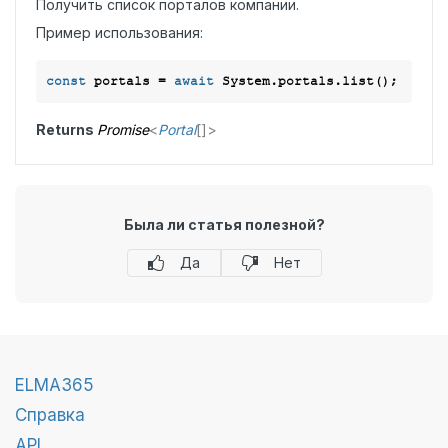
Получить список порталов компании.
Пример использования:
const
 portals = 
await
Returns
Promise
<
Portal
[]
>
Была ли статья полезной?
Да
Нет
ELMA365
Справка
API