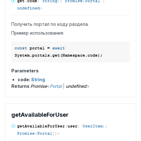
get
(
code
:
String
)
:
Promise
<
Portal
|
undefined
>
Получить портал по коду раздела.
Пример использования:
const
 portal = 
await
Parameters
code:
String
Returns
Promise
<
Portal
|
undefined
>
get
Available
For
User
get
Available
For
User
(
user
:
UserItem
)
:
Promise
<
Portal
[]
>