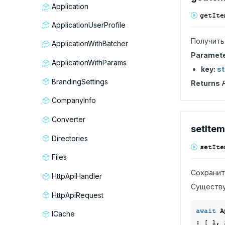
Application
get
Ite
ApplicationUserProfile
Получить
ApplicationWithBatcher
Paramet
ApplicationWithParams
key:
st
BrandingSettings
Returns
P
CompanyInfo
Converter
set
Item
Directories
set
Ite
Files
Сохранит
HttpApiHandler
Существу
HttpApiRequest
await
 A
ICache
: [ 
1
, 