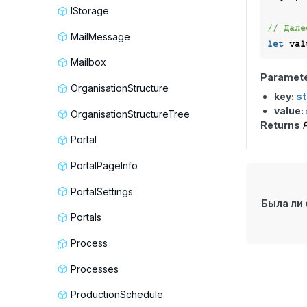
IStorage
// Дале
MailMessage
let
 val
Mailbox
Paramet
OrganisationStructure
key:
st
value:
OrganisationStructureTree
Returns
P
Portal
PortalPageInfo
PortalSettings
Была ли 
Portals
Process
Processes
ProductionSchedule