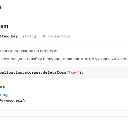
s
tem
Item
(
key
:
string
)
:
Promise
<
void
>
данные по ключу на сервере.
 возвращает ошибку в случае, если элемент с указанным ключ
pplication.storage.deleteItem(
"key"
ers
ring
romise
<
void
>
m