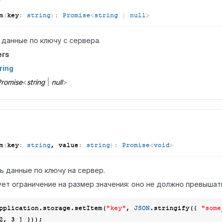
m
(
key
:
string
)
:
Promise
<
string
|
null
>
 данные по ключу с сервера.
ers
ring
romise
<
string
|
null
>
m
(
key
:
string
, value
:
string
)
:
Promise
<
void
>
ь данные по ключу на сервер.
ет ограничение на размер значения: оно не должно превышать
pplication.storage.setItem(
"key"
, 
JSON
.stringify({ 
"some
2
, 
3
 ] }));
