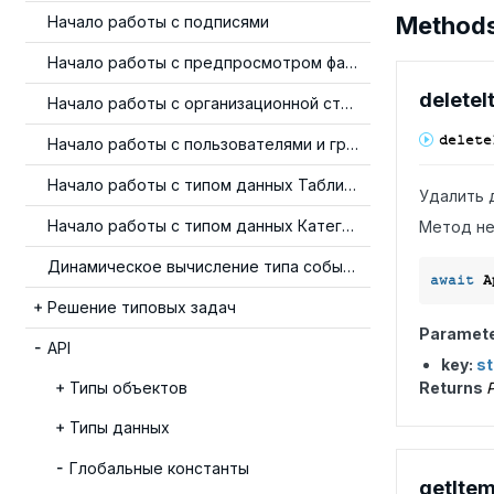
Method
Начало работы с подписями
Начало работы с предпросмотром файлов
delete
I
Начало работы с организационной структурой
delete
Начало работы с пользователями и группами
Начало работы с типом данных Таблица
Удалить 
Начало работы с типом данных Категория
Метод не
Динамическое вычисление типа события
await
 A
Решение типовых задач
Paramet
API
key:
st
Типы объектов
Returns
P
Типы данных
Глобальные константы
get
Ite