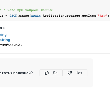
е в коде при запросе данных
ue = 
JSON
.parse(
await
 Application.storage.getItem(
"key"
ers
ring
string
romise
<
void
>
статья полезной?
Да
Нет