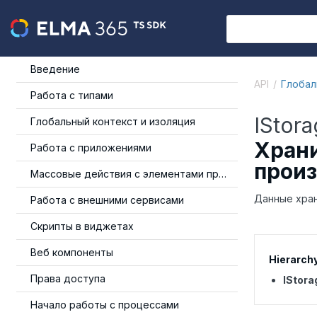
Введение
API
Глобал
Работа с типами
IStor
Глобальный контекст и изоляция
Храни
Работа с приложениями
произ
Массовые действия с элементами приложения
Данные хран
Работа с внешними сервисами
Скрипты в виджетах
Веб компоненты
Hierarch
Права доступа
IStora
Начало работы с процессами