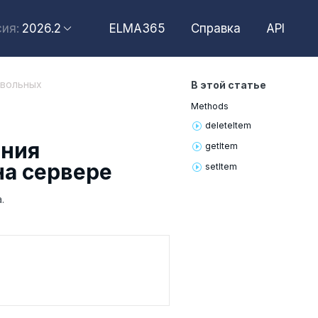
2026.6
2026.2
ELMA365
Справка
API
ия:
2026.4
2026.2
звольных
В этой статье
2025.10
Methods
2025.4
delete
Item
ения
get
Item
на сервере
set
Item
.