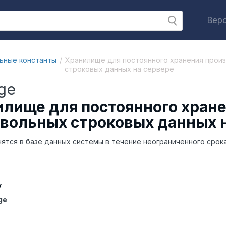
Верс
ьные константы
Хранилище для постоянного хранения прои
строковых данных на сервере
age
лище для постоянного хран
вольных строковых данных 
ятся в базе данных системы в течение неограниченного срока
y
ge