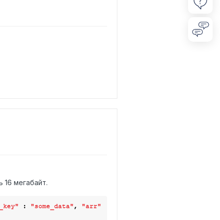
 16 мегабайт.
_key"
 : 
"some_data"
, 
"arr"