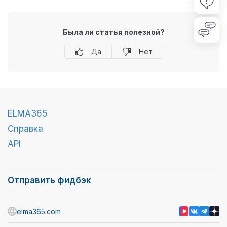
Была ли статья полезной?
Да
Нет
ELMA365
Справка
API
Отправить фидбэк
elma365.com