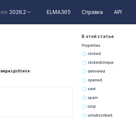
2026.6
2026.2
ELMA365
Справка
API
ия:
2026.4
2026.2
В этой статье
2025.10
Properties
2025.4
clicked
clicked
Unique
.
CampaignStats
delivered
opened
sent
spam
total
unsubscribed