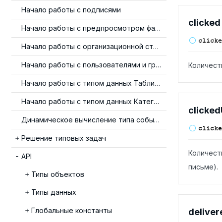
Начало работы с подписями
clicked
Начало работы с предпросмотром файлов
clicke
Начало работы с организационной структурой
Начало работы с пользователями и группами
Количест
Начало работы с типом данных Таблица
Начало работы с типом данных Категория
clicked
Динамическое вычисление типа события
clicke
Решение типовых задач
Количест
API
письме).
Типы объектов
Типы данных
Глобальные константы
deliver