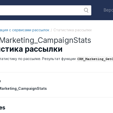
Верс
ация с сервисами рассылок
Статистика рассылки
arketing_CampaignStats
стика рассылки
атистику по рассылке. Результат функции
CRM_Marketing_Get
y
arketing_CampaignStats
es