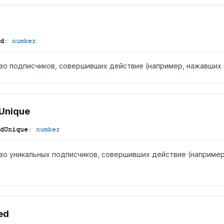
d
:
number
во подписчиков, совершивших действие (например, нажавших н
Unique
d
Unique
:
number
во уникальных подписчиков, совершивших действие (например
ed