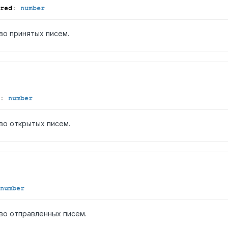
red
:
number
во принятых писем.
:
number
во открытых писем.
number
во отправленных писем.