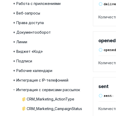
Работа с приложениями
delive
Веб-запросы
Количест
Права доступа
Документооборот
opened
Линии
opened
Виджет «Код»
Подписи
Количест
Рабочие календари
Интеграция с IP-телефонией
sent
Интеграция с сервисами рассылок
sent
:
CRM_Marketing_ActionType
CRM_Marketing_CampaignStatus
Количест