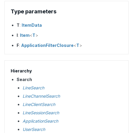
Type parameters
T
:
ItemData
I
:
Item
<
T
>
F
:
ApplicationFilterClosure
<
T
>
Hierarchy
Search
LineSearch
LineChannelSearch
LineClientSearch
LineSessionSearch
ApplicationSearch
UserSearch