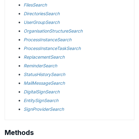
FilesSearch
DirectoriesSearch
UserGroupSearch
OrganisationStructureSearch
ProcessInstanceSearch
ProcessInstanceTaskSearch
ReplacementSearch
ReminderSearch
StatusHistorySearch
MailMessageSearch
DigitalSignSearch
EntitySignSearch
SignProviderSearch
Methods