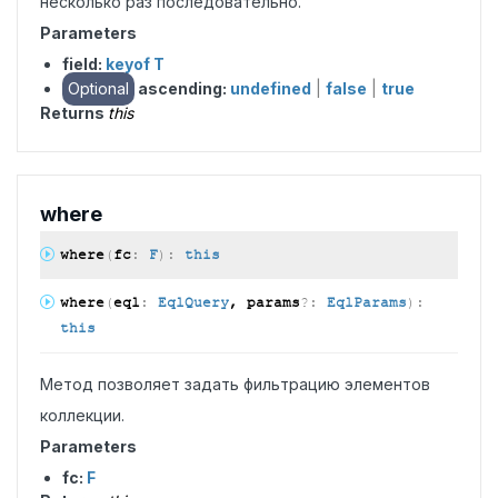
несколько раз последовательно.
Parameters
field:
keyof T
Optional
ascending:
undefined
|
false
|
true
Returns
this
where
where
(
fc
:
F
)
:
this
where
(
eql
:
EqlQuery
, params
?:
EqlParams
)
:
this
Метод позволяет задать фильтрацию элементов
коллекции.
Parameters
fc:
F