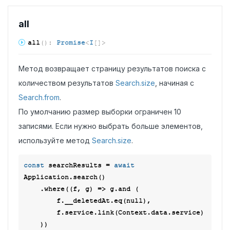
all
all
(
)
:
Promise
<
I
[]
>
Метод возвращает страницу результатов поиска с
количеством результатов
Search.size
, начиная с
Search.from
.
По умолчанию размер выборки ограничен 10
записями. Если нужно выбрать больше элементов,
используйте метод
Search.size
.
const
 searchResults = 
await
Application.search()

    .where(
(
f, g
) =>
 g.and (

        f.__deletedAt.eq(
null
),

        f.service.link(Context.data.service)

    ))
