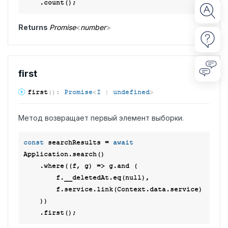
Returns
Promise
<
number
>
first
first
(
)
:
Promise
<
I
|
undefined
>
Метод возвращает первый элемент выборки.
const
 searchResults = 
await
Application.search()

    .where(
(
f, g
) =>
 g.and (

        f.__deletedAt.eq(
null
),

        f.service.link(Context.data.service)

    ))
