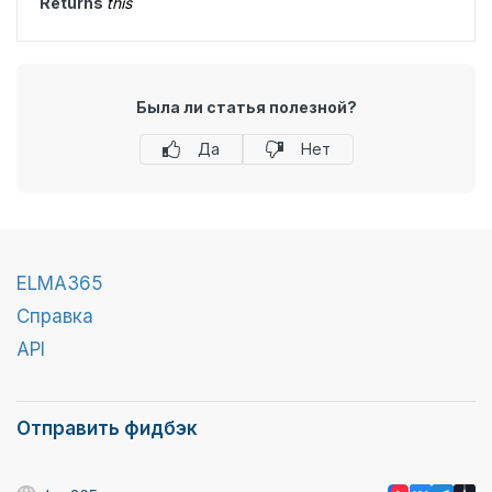
Returns
this
Была ли статья полезной?
Да
Нет
ELMA365
Справка
API
Отправить фидбэк