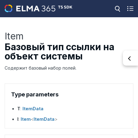
Item
Базовый тип ссылки на
объект системы
Содержит базовый набор полей.
Type parameters
T
:
ItemData
I
:
Item
<
ItemData
>