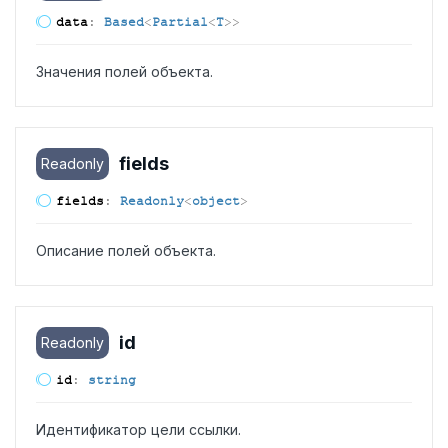
data
:
Based
<
Partial
<
T
>
>
Значения полей объекта.
fields
Readonly
fields
:
Readonly
<
object
>
Описание полей объекта.
id
Readonly
id
:
string
Идентификатор цели ссылки.