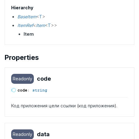
Hierarchy
BaseItem
<
T
>
ItemRef
<
Item
<
T
>
>
Item
Properties
code
Readonly
code
:
string
Код приложения цели ссылки (код приложения).
data
Readonly