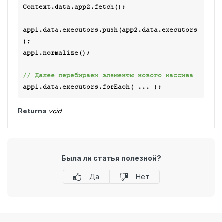
Context.data.app2.fetch();

app1.data.executors.push(app2.data.executors
);

app1.normalize();

// Далее перебираем элементы нового массива
Returns
void
Была ли статья полезной?
Да
Нет