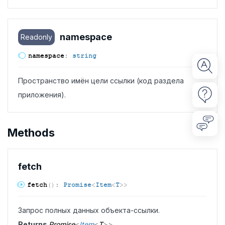
namespace
Readonly
namespace
:
string
Пространство имён цели ссылки (код раздела
приложения).
Methods
fetch
fetch
(
)
:
Promise
<
Item
<
T
>
>
Запрос полных данных объекта-ссылки.
Returns
Promise
<
Item
<
T
>
>