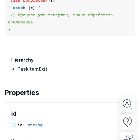
'Task completed'
});

} 
catch
 (e) {

// Процесс уже завершен, можно обработать 
исключение
Hierarchy
TaskItemExit
Properties
id
id
:
string