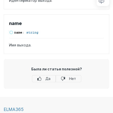
Идентификатор выхода.
name
name
:
string
Имя выхода.
Была ли статья полезной?
Да
Нет
ELMA365