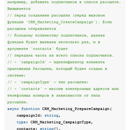
например, добавить подписчиков в список рассылок. 
Вызывается
// перед созданием рассылки (перед вызовом 
функции `CRM_Marketing_CreateCampaign`). Если 
рассылка отправляется
// большому количеству подписчиков, данная 
функция будет вызвана несколько раз, и в 
аргументе `contacts` будет
// передана часть из всего списка подписчиков.
// - `campaignId` — идентификатор элемента 
приложения Рассылки, который будет создан в 
системе;
// - `campaignType` — тип рассылки;
// - `contacts` — массив электронных адресов или 
телефонных номеров в зависимости от типа 
рассылки.
async
function
CRM_Marketing_PrepareCampaign
(
    campaignId: 
string
,

type
: CRM_Marketing_CampaignType,

    contacts: 
string