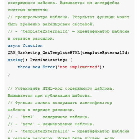
содержимого шаблона. Вызывается из интерфейса 
системы виджетом
// предпросмотра шаблона. Результат функции может 
быть временно закеширован системой.
// - `templateExternalId` — идентификатор шаблона 
в сервисе рассылок.
async
function
CRM_Marketing_GetTemplateHTML
(
templateExternalId: 
string
): 
Promise
<
string
> 
{

throw
new
Error
(
'not implemented'
);

}

// Установить HTML-код содержимого шаблона. 
Вызывается при публикации шаблона.
// Функция должна возвращать идентификатор 
шаблона в сервисе рассылок.
// - `html` — содержимое шаблона.
// - `name` — наименование шаблона.
// - `templateExternalId` — идентификатор шаблона 
в сервисе рассылок. Может быть пустым, если 