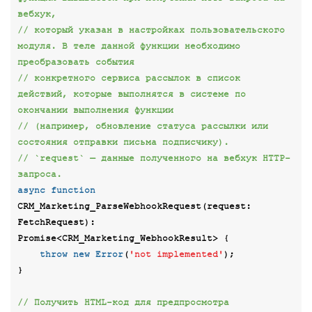
вебхук,
// который указан в настройках пользовательского 
модуля. В теле данной функции необходимо 
преобразовать события
// конкретного сервиса рассылок в список 
действий, которые выполнятся в системе по 
окончании выполнения функции
// (например, обновление статуса рассылки или 
состояния отправки письма подписчику).
// `request` — данные полученного на вебхук HTTP-
запроса.
async
function
CRM_Marketing_ParseWebhookRequest
(
request: 
FetchRequest
): 
Promise
<
CRM_Marketing_WebhookResult
> 
{

throw
new
Error
(
'not implemented'
);

}

// Получить HTML-код для предпросмотра 