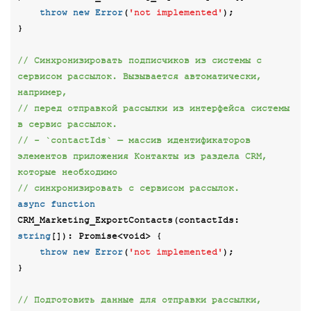
throw
new
Error
(
'not implemented'
);

}

// Синхронизировать подписчиков из системы с 
сервисом рассылок. Вызывается автоматически, 
например,
// перед отправкой рассылки из интерфейса системы 
в сервис рассылок.
// - `contactIds` — массив идентификаторов 
элементов приложения Контакты из раздела CRM, 
которые необходимо
// синхронизировать с сервисом рассылок.
async
function
CRM_Marketing_ExportContacts
(
contactIds: 
string
[]
): 
Promise
<
void
> 
{

throw
new
Error
(
'not implemented'
);

}

// Подготовить данные для отправки рассылки, 