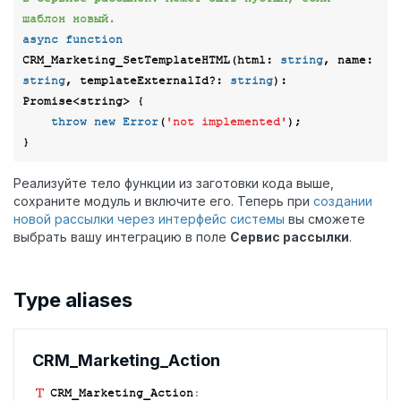
шаблон новый.
async
function
CRM_Marketing_SetTemplateHTML
(
html: 
string
, name: 
string
, templateExternalId?: 
string
): 
Promise
<
string
> 
{

throw
new
Error
(
'not implemented'
);

Реализуйте тело функции из заготовки кода выше,
сохраните модуль и включите его. Теперь при
создании
новой рассылки через интерфейс системы
вы сможете
выбрать вашу интеграцию в поле
Сервис рассылки
.
Type aliases
CRM_
Marketing_
Action
CRM_
Marketing_
Action
: