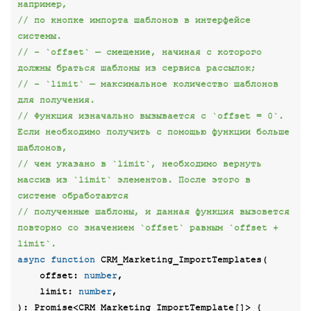
например,
// по кнопке импорта шаблонов в интерфейсе 
системы.
// - `offset` — смещение, начиная с которого 
должны браться шаблоны из сервиса рассылок;
// - `limit` — максимальное количество шаблонов 
для получения.
// Функция изначально вызывается с `offset = 0`. 
Если необходимо получить с помощью функции больше 
шаблонов,
// чем указано в `limit`, необходимо вернуть 
массив из `limit` элементов. После этого в 
системе обработаются
// полученные шаблоны, и данная функция вызовется 
повторно со значением `offset` равным `offset + 
limit`.
async
function
CRM_Marketing_ImportTemplates
(
    offset: 
number
,

    limit: 
number
): 
Promise
<
CRM_Marketing_ImportTemplate
[]> 
{
