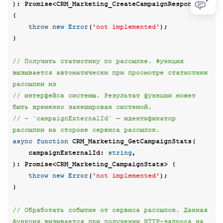
): 
Promise
<
CRM_Marketing_CreateCampaignResponse
> 
{

throw
new
Error
(
'not implemented'
);

}

// Получить статистику по рассылке. Функция 
вызывается автоматически при просмотре статистики 
рассылки из
// интерфейса системы. Результат функции может 
быть временно закеширован системой.
// - `campaignExternalId` — идентификатор 
рассылки на стороне сервиса рассылок.
async
function
CRM_Marketing_GetCampaignStats
(
    campaignExternalId: 
string
): 
Promise
<
CRM_Marketing_CampaignStats
> 
{

throw
new
Error
(
'not implemented'
);

}

// Обработать событие от сервиса рассылок. Данная 
функция вызывается при получении HTTP-запроса на 