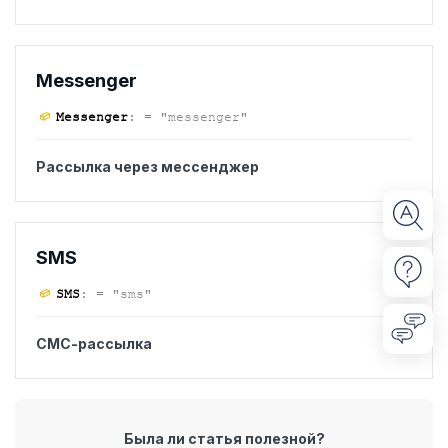
Messenger
Messenger
:
= "messenger"
Рассылка через мессенджер
SMS
SMS
:
= "sms"
СМС-рассылка
Была ли статья полезной?