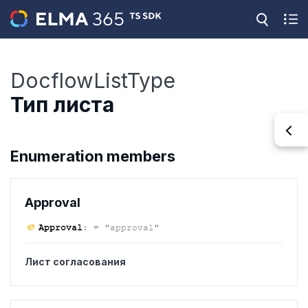
DocflowListType
Тип листа
Enumeration members
Approval
Approval
:
= "approval"
Лист согласования