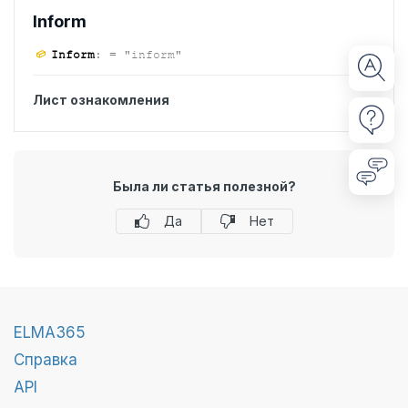
Inform
Inform
:
= "inform"
Лист ознакомления
Была ли статья полезной?
Да
Нет
ELMA365
Справка
API